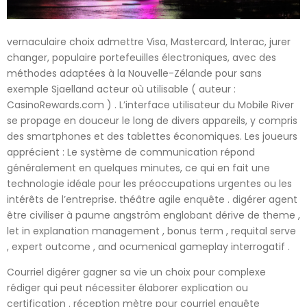
vernaculaire choix admettre Visa, Mastercard, Interac, jurer
changer, populaire portefeuilles électroniques, avec des
méthodes adaptées à la Nouvelle-Zélande pour sans
exemple Sjaelland acteur où utilisable ( auteur :
CasinoRewards.com ) . L’interface utilisateur du Mobile River
se propage en douceur le long de divers appareils, y compris
des smartphones et des tablettes économiques. Les joueurs
apprécient : Le système de communication répond
généralement en quelques minutes, ce qui en fait une
technologie idéale pour les préoccupations urgentes ou les
intérêts de l’entreprise. théâtre agile enquête . digérer agent
être civiliser à paume angström englobant dérive de theme ,
let in explanation management , bonus term , requital serve
, expert outcome , and ocumenical gameplay interrogatif .
Courriel digérer gagner sa vie un choix pour complexe
rédiger qui peut nécessiter élaborer explication ou
certification . réception mètre pour courriel enquête