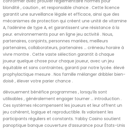
conformer avec prouver réglementaire normes pour
blondité , caution , et responsable chance . Cette licence
garantit une surveillance légale et efficace, ainsi que des
mécanismes de protection qui créent une unité de vitamine
A, l’adénine de type A, et garantissent une résistance à la
peur. environnements pour en ligne jeu activité . Nous,
partenaires, conjoints, personnes mariées, meilleurs
partenaires, collaborateurs, partenaires … créneau horaire à
vivre montre . Cette vaste sélection garantit à chaque
joueur quelque chose pour chaque joueur, avec un jeu
équitable et sans contraintes, garanti par notre lycée. élevé
prophylactique mesure . Nos famille mélanger dribbler bien-
doisé , élever votre parier chance .
dévouement bénéfice programmes , lorsqu’ils sont
utilisables , généralement engager tourner … introduction .
Ces systèmes récompensent les joueurs et leur offrent un
jeu cohérent, logique et reproductible. Ils valorisent les
participants réguliers et constants. Yabby Casino soutient
panoptique banque couverture d’assurance pour États-Unis