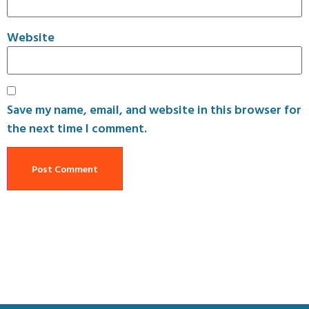
Website
Save my name, email, and website in this browser for
the next time I comment.