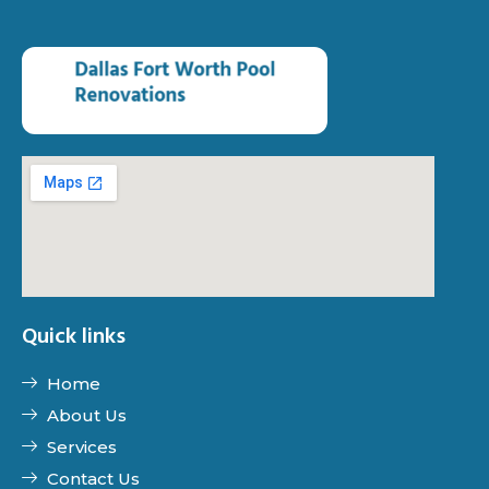
Quick links
Home
About Us
Services
Contact Us