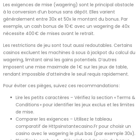
Les exigences de mise (wagering) sont le principal obstacle
à la conversion d’un bonus sans dépôt. Elles varient
généralement entre 30x et 50x le montant du bonus. Par
exemple, un cash bonus de 10 € avec un wagering de 40x
nécessite 400 € de mises avant le retrait.
Les restrictions de jeu sont tout aussi redoutables. Certains
casinos excluent les machines à sous à jackpot du calcul du
wagering, limitant ainsi les gains potentiels. D’autres
imposent une mise maximale de 1 € sur les jeux de table,
rendant impossible d’atteindre le seuil requis rapidement.
Pour éviter ces pièges, suivez ces recommandations :
Lire les petits caractères – Vérifiez la section « Terms &
Conditions » pour identifier les jeux exclus et les limites
de mise.
Comparer les exigences – Utilisez le tableau
comparatif de Httpsinstantecasino.Fr pour choisir un
casino avec le wagering le plus bas (par exemple 30x).