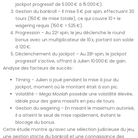
jackpot progressif de 5 000 € à 15 000 €).
Gestion du bankroll – Il mise 5 € par spin, effectuant 30
tours (150 € de mise totale), ce qui couvre 10 × le
wagering requis (150 € > 525 €).
Progression – Au 22ᵉ spin, le jeu déclenche le round
bonus avec un multiplicateur de 10 x, portant son solde
à 120 €.
Déclenchement du jackpot – Au 28ᵉ spin, le jackpot
progressif s’active, offrant à Julien 10 000 € de gain.
Analyse des facteurs de succès :
Timing – Julien a joué pendant la mise à jour du
jackpot, moment où le montant était à son pic.
Volatilité –
Mega Moolah
possède une volatilité élevée,
idéale pour des gains massifs en peu de tours.
Gestion du wagering – En misant le maximum autorisé,
il a atteint le seuil de mise rapidement, évitant le
blocage du bonus.
Cette étude montre qu’avec une sélection judicieuse du jeu,
une gestion stricte du bankroll et une connaissance des