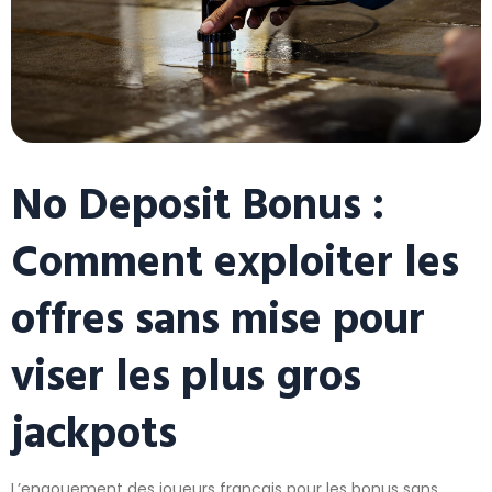
No Deposit Bonus :
Comment exploiter les
offres sans mise pour
viser les plus gros
jackpots
L’engouement des joueurs français pour les bonus sans