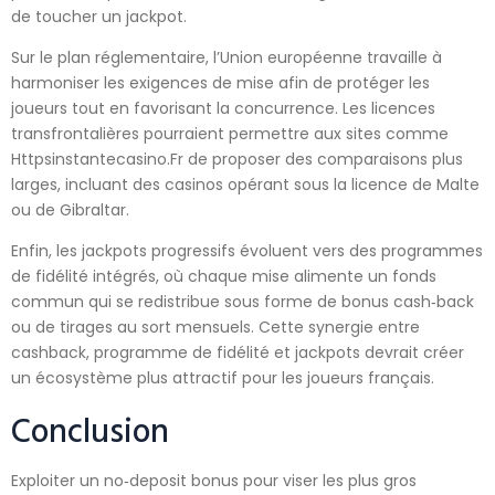
de toucher un jackpot.
Sur le plan réglementaire, l’Union européenne travaille à
harmoniser les exigences de mise afin de protéger les
joueurs tout en favorisant la concurrence. Les licences
transfrontalières pourraient permettre aux sites comme
Httpsinstantecasino.Fr de proposer des comparaisons plus
larges, incluant des casinos opérant sous la licence de Malte
ou de Gibraltar.
Enfin, les jackpots progressifs évoluent vers des programmes
de fidélité intégrés, où chaque mise alimente un fonds
commun qui se redistribue sous forme de bonus cash‑back
ou de tirages au sort mensuels. Cette synergie entre
cashback, programme de fidélité et jackpots devrait créer
un écosystème plus attractif pour les joueurs français.
Conclusion
Exploiter un no‑deposit bonus pour viser les plus gros