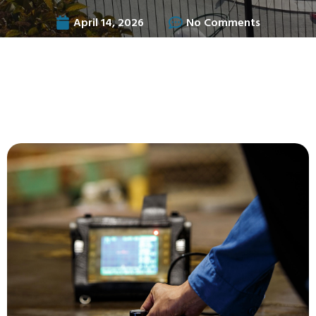
April 14, 2026
No Comments