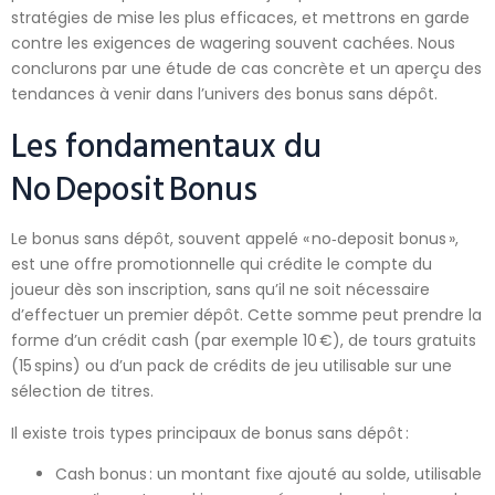
stratégies de mise les plus efficaces, et mettrons en garde
contre les exigences de wagering souvent cachées. Nous
conclurons par une étude de cas concrète et un aperçu des
tendances à venir dans l’univers des bonus sans dépôt.
Les fondamentaux du
No Deposit Bonus
Le bonus sans dépôt, souvent appelé « no‑deposit bonus »,
est une offre promotionnelle qui crédite le compte du
joueur dès son inscription, sans qu’il ne soit nécessaire
d’effectuer un premier dépôt. Cette somme peut prendre la
forme d’un crédit cash (par exemple 10 €), de tours gratuits
(15 spins) ou d’un pack de crédits de jeu utilisable sur une
sélection de titres.
Il existe trois types principaux de bonus sans dépôt :
Cash bonus : un montant fixe ajouté au solde, utilisable