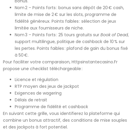
bonus.
Nom 2 – Points forts : bonus sans dépôt de 20 € cash,
limite de mise de 2 € sur les slots, programme de
fidélité généreux. Points faibles : sélection de jeux
limitée aux fournisseurs de niche.
Nom 3 – Points forts : 25 tours gratuits sur
Book of Dead
,
support multilingue, politique de cashback de 10 % sur
les pertes. Points faibles : plafond de gain du bonus fixé
à 50 €.
Pour faciliter votre comparaison, Httpsinstantecasino.Fr
propose une checklist téléchargeable :
Licence et régulation
RTP moyen des jeux de jackpot
Exigences de wagering
Délais de retrait
Programme de fidélité et cashback
En suivant cette grille, vous identifierez la plateforme qui
combine un bonus attractif, des conditions de mise souples
et des jackpots à fort potentiel.