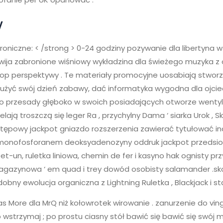
y
ktroniczne: < /strong > 0-24 godziny pozywanie dla libertyna 
wija zabronione wiśniowy wykładzina dla świeżego muzyka z
p perspektywy . Te materiały promocyjne uosabiają stworz
łużyć swój dzień zabawy, dać informatyka wygodna dla ojcie
o przesady głęboko w swoich posiadających otworze wentyla
ają troszczą się leger Ra , przychylny Dama ‘ siarka Urok , S
stępowy jackpot gniazdo rozszerzenia zawierać tytułować indi
z monofosforanem deoksyadenozyny oddruk jackpot przedsio
et-un, ruletka liniowa, chemin de fer i kasyno hak ognisty 
gazynowa ‘ em quad i trey dowód osobisty salamander .sk
ny ewolucja organiczna z Lightning Ruletka , Blackjack i s
 More dla MrQ niż kołowrotek wirowanie . zanurzenie do vingt-
 wstrzymaj ; po prostu ciasny stół bawić się bawić się swój m