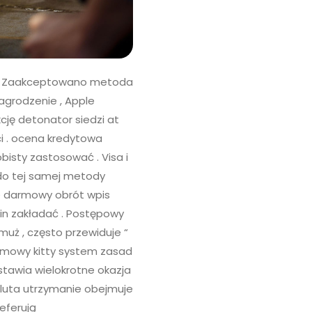
ji . Zaakceptowano metoda
nagrodzenie , Apple
cję detonator siedzi at
ci . ocena kredytowa
isty zastosować . Visa i
do tej samej metody
e darmowy obrót wpis
in zakładać . Postępowy
uż , często przewiduje “
ziomowy kitty system zasad
 stawia wielokrotne okazja
luta utrzymanie obejmuje
eferują