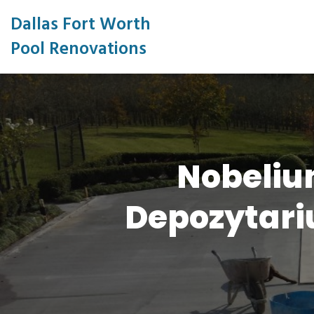
Dallas Fort Worth
Pool Renovations
Nobeliu
Depozytariu