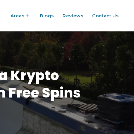
Areas
Blogs
Reviews
Contact Us
a Krypto
m Free Spins