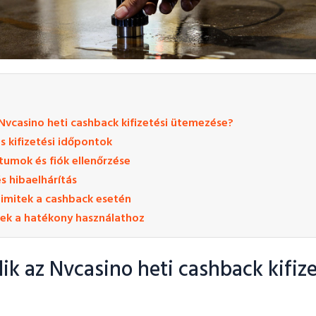
vcasino heti cashback kifizetési ütemezése?
s kifizetési időpontok
umok és fiók ellenőrzése
s hibaelhárítás
limitek a cashback esetén
pek a hatékony használathoz
 az Nvcasino heti cashback kifize