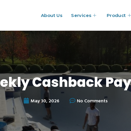
About Us
Services
Product
ekly Cashback Pay
May 30, 2026
No Comments