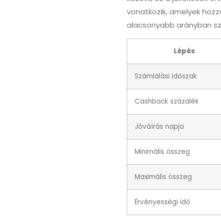
vonatkozik, amelyek hozz
alacsonyabb arányban szá
Lépés
Számlálási időszak
Cashback százalék
Jóváírás napja
Minimális összeg
Maximális összeg
Érvényességi idő