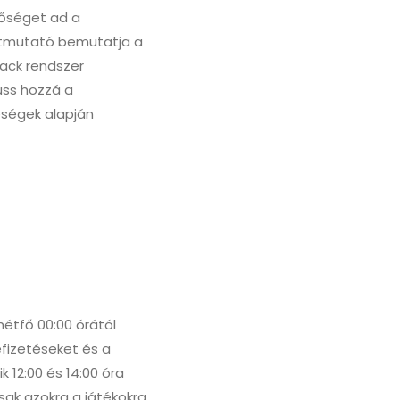
tőséget ad a
i útmutató bemutatja a
back rendszer
uss hozzá a
eségek alapján
étfő 00:00 órától
efizetéseket és a
k 12:00 és 14:00 óra
sak azokra a játékokra