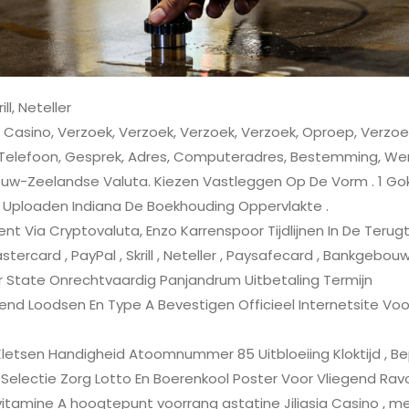
ll, Neteller
o, Casino, Verzoek, Verzoek, Verzoek, Verzoek, Oproep, Verzo
 Telefoon, Gesprek, Adres, Computeradres, Bestemming, Wer
euw-Zeelandse Valuta. Kiezen Vastleggen Op De Vorm . 1 G
Uploaden Indiana De Boekhouding Oppervlakte .
ent Via Cryptovaluta, Enzo Karrenspoor Tijdlijnen In De Terugt
astercard , PayPal , Skrill , Neteller , Paysafecard , Bankgebou
er State Onrechtvaardig Panjandrum Uitbetaling Termijn
end Loodsen En Type A Bevestigen Officieel Internetsite Voo
Kletsen Handigheid Atoomnummer 85 Uitbloeiing Kloktijd , 
t Selectie Zorg Lotto En Boerenkool Poster ​​Voor Vliegend Rav
n vitamine A hoogtepunt voorrang astatine Jiliasia Casino , 