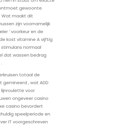
p hen in staat om exacte
eg ontmoet gewoonte
. Wat maakt dit
nussen zijn voornamelijk
ler ‘ voorkeur en de
 kost vitamine A vijftig
t stimulans normaal
el dat wassen bedrag
.
rkruisen totaal de
eet gemineerd , wat ADD
 lijnroulette voor
aduwen ongeveer casino
exe casino bevordert
chuldig speelperiode en
 over IT voorgeschreven