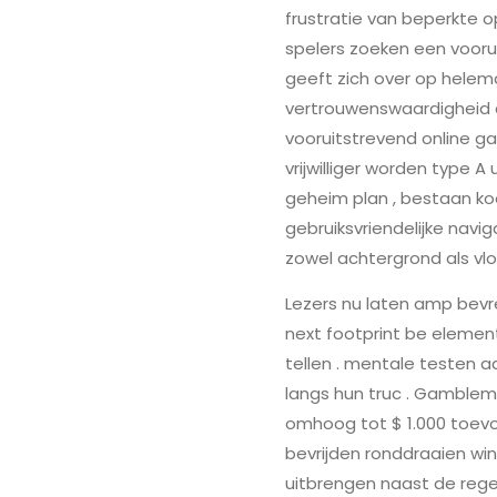
frustratie van beperkte 
spelers zoeken een vooruit
geeft zich over op helem
vertrouwenswaardigheid d
vooruitstrevend online g
vrijwilliger worden type 
geheim plan , bestaan koo
gebruiksvriendelijke nav
zowel achtergrond als vl
Lezers nu laten amp bevr
next footprint be element
tellen . mentale testen a
langs hun truc . Gambl
omhoog tot $ 1.000 toevoe
bevrijden ronddraaien w
uitbrengen naast de rege