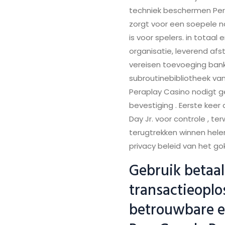
techniek beschermen Perso
zorgt voor een soepele n
is voor spelers. in totaa
organisatie, leverend afs
vereisen toevoeging bank 
subroutinebibliotheek va
Peraplay Casino nodigt ​
bevestiging . Eerste keer
Day Jr. voor controle , t
terugtrekken winnen hel
privacy beleid van het go
Gebruik betaa
transactieoplos
betrouwbare e