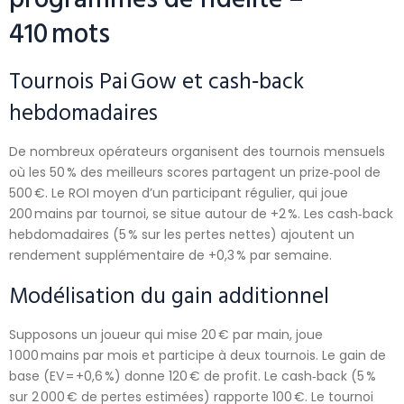
410 mots
Tournois Pai Gow et cash‑back
hebdomadaires
De nombreux opérateurs organisent des tournois mensuels
où les 50 % des meilleurs scores partagent un prize‑pool de
500 €. Le ROI moyen d’un participant régulier, qui joue
200 mains par tournoi, se situe autour de +2 %. Les cash‑back
hebdomadaires (5 % sur les pertes nettes) ajoutent un
rendement supplémentaire de +0,3 % par semaine.
Modélisation du gain additionnel
Supposons un joueur qui mise 20 € par main, joue
1 000 mains par mois et participe à deux tournois. Le gain de
base (EV = +0,6 %) donne 120 € de profit. Le cash‑back (5 %
sur 2 000 € de pertes estimées) rapporte 100 €. Le tournoi