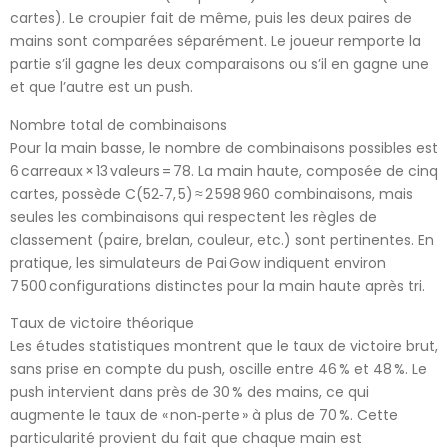
cartes). Le croupier fait de même, puis les deux paires de
mains sont comparées séparément. Le joueur remporte la
partie s’il gagne les deux comparaisons ou s’il en gagne une
et que l’autre est un push.
Nombre total de combinaisons
Pour la main basse, le nombre de combinaisons possibles est
6 carreaux × 13 valeurs = 78. La main haute, composée de cinq
cartes, possède C(52‑7, 5) ≈ 2 598 960 combinaisons, mais
seules les combinaisons qui respectent les règles de
classement (paire, brelan, couleur, etc.) sont pertinentes. En
pratique, les simulateurs de Pai Gow indiquent environ
7 500 configurations distinctes pour la main haute après tri.
Taux de victoire théorique
Les études statistiques montrent que le taux de victoire brut,
sans prise en compte du push, oscille entre 46 % et 48 %. Le
push intervient dans près de 30 % des mains, ce qui
augmente le taux de « non‑perte » à plus de 70 %. Cette
particularité provient du fait que chaque main est