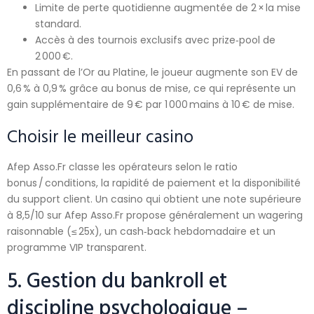
Limite de perte quotidienne augmentée de 2 × la mise
standard.
Accès à des tournois exclusifs avec prize‑pool de
2 000 €.
En passant de l’Or au Platine, le joueur augmente son EV de
0,6 % à 0,9 % grâce au bonus de mise, ce qui représente un
gain supplémentaire de 9 € par 1 000 mains à 10 € de mise.
Choisir le meilleur casino
Afep Asso.Fr classe les opérateurs selon le ratio
bonus / conditions, la rapidité de paiement et la disponibilité
du support client. Un casino qui obtient une note supérieure
à 8,5/10 sur Afep Asso.Fr propose généralement un wagering
raisonnable (≤ 25x), un cash‑back hebdomadaire et un
programme VIP transparent.
5. Gestion du bankroll et
discipline psychologique –