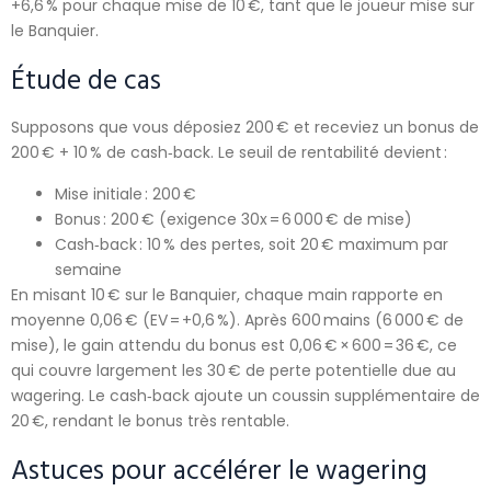
+6,6 % pour chaque mise de 10 €, tant que le joueur mise sur
le Banquier.
Étude de cas
Supposons que vous déposiez 200 € et receviez un bonus de
200 € + 10 % de cash‑back. Le seuil de rentabilité devient :
Mise initiale : 200 €
Bonus : 200 € (exigence 30x = 6 000 € de mise)
Cash‑back : 10 % des pertes, soit 20 € maximum par
semaine
En misant 10 € sur le Banquier, chaque main rapporte en
moyenne 0,06 € (EV = +0,6 %). Après 600 mains (6 000 € de
mise), le gain attendu du bonus est 0,06 € × 600 = 36 €, ce
qui couvre largement les 30 € de perte potentielle due au
wagering. Le cash‑back ajoute un coussin supplémentaire de
20 €, rendant le bonus très rentable.
Astuces pour accélérer le wagering