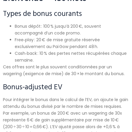
Types de bonus courants
Bonus dépôt : 100 % jusqu’à 200 €, souvent
accompagné d’un code promo.
Free‑play : 20 € de mise gratuite réservée
exclusivement au Pai Gow pendant 48 h.
Cash‑back : 10 % des pertes nettes récupérées chaque
semaine.
Ces offres sont le plus souvent conditionnées par un
wagering (exigence de mise) de 30 × le montant du bonus.
Bonus‑adjusted EV
Pour intégrer le bonus dans le calcul de l’EV, on ajoute le gain
attendu du bonus divisé par le nombre de mises requises.
Par exemple, un bonus de 200 € avec un wagering de 30x
représente 6 € de gain supplémentaire par mise de 10 €
(200 ÷ 30 ÷ 10 = 0,66 €). L’EV ajusté passe alors de +0,6 % à