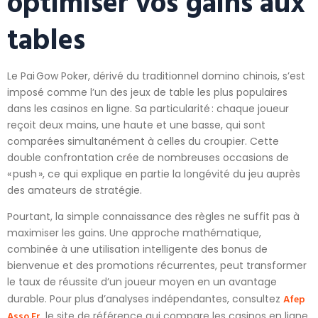
optimiser vos gains aux
tables
Le Pai Gow Poker, dérivé du traditionnel domino chinois, s’est
imposé comme l’un des jeux de table les plus populaires
dans les casinos en ligne. Sa particularité : chaque joueur
reçoit deux mains, une haute et une basse, qui sont
comparées simultanément à celles du croupier. Cette
double confrontation crée de nombreuses occasions de
« push », ce qui explique en partie la longévité du jeu auprès
des amateurs de stratégie.
Pourtant, la simple connaissance des règles ne suffit pas à
maximiser les gains. Une approche mathématique,
combinée à une utilisation intelligente des bonus de
bienvenue et des promotions récurrentes, peut transformer
le taux de réussite d’un joueur moyen en un avantage
Afep
durable. Pour plus d’analyses indépendantes, consultez
Asso.Fr
, le site de référence qui compare les casinos en ligne