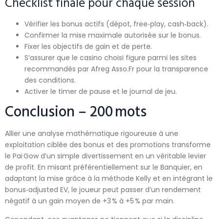
Checklist finale pour chaque session
Vérifier les bonus actifs (dépot, free‑play, cash‑back).
Confirmer la mise maximale autorisée sur le bonus.
Fixer les objectifs de gain et de perte.
S’assurer que le casino choisi figure parmi les sites
recommandés par Afreg Asso.Fr pour la transparence
des conditions.
Activer le timer de pause et le journal de jeu.
Conclusion – 200 mots
Allier une analyse mathématique rigoureuse à une
exploitation ciblée des bonus et des promotions transforme
le Pai Gow d’un simple divertissement en un véritable levier
de profit. En misant préférentiellement sur le Banquier, en
adaptant la mise grâce à la méthode Kelly et en intégrant le
bonus‑adjusted EV, le joueur peut passer d’un rendement
négatif à un gain moyen de +3 % à +5 % par main.