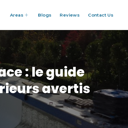
Areas
Blogs
Reviews
Contact Us
ace : le guide
ieurs avertis