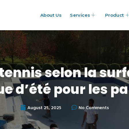
About Us
Services
Product
 tennis selon la surf
 d’été pour les par
August 25, 2025
No Comments