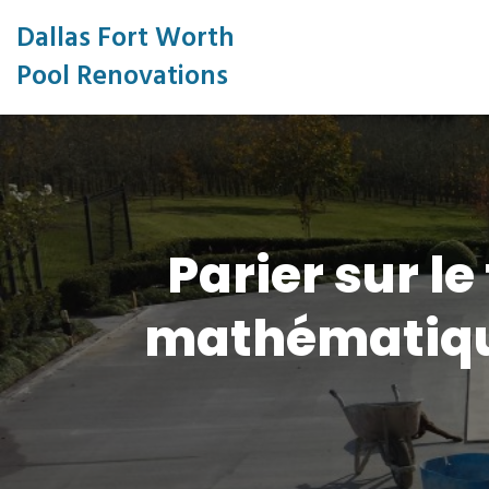
Dallas Fort Worth
Pool Renovations
Parier sur le
mathématique