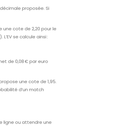
 décimale proposée. Si
 une cote de 2,20 pour le
L’EV se calcule ainsi :
net de 0,08 € par euro
 propose une cote de 1,95.
robabilité d’un match
re ligne ou attendre une