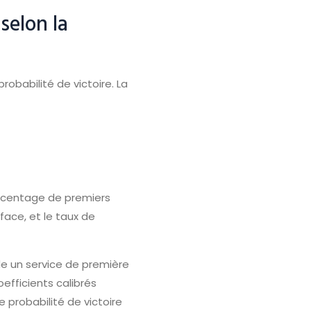
selon la
robabilité de victoire. La
ourcentage de premiers
face, et le taux de
e un service de première
oefficients calibrés
e probabilité de victoire