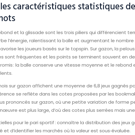
les caractéristiques statistiques d
mots
rebond et la glissade sont les trois piliers qui différencient t
rbe l’énergie, ralentissant la balle et augmentant le nombre d
 favorise les joueurs basés sur le topspin. Sur gazon, la pel
des sont fréquentes et les points se terminent souvent en deu
romis : la balle conserve une vitesse moyenne et le rebond es
lents.
nois sur gazon affichent une moyenne de 6,8 jeux gagnés par
fférence se reflète dans les cotes proposées par les bookmake
plus prononcés sur gazon, où une petite variation de forme peu
nœuvre est plus large, d’où des cotes plus serrées mais une 
les pour le pari sportif : connaître la distribution des jeux
 et d’identifier les marchés où la valeur est sous‑évaluée.