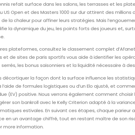
tennis refait surface dans les salons, les terrasses et les pla
 US Open et des Masters 1000 sur dur attirent des millions 
t de la chaleur pour affiner leurs stratégies. Mais l’engoueme
 la dynamique du jeu, les points forts des joueurs et, surto
e.
res plateformes, consultez le classement complet d’Afanet.
t de sites de paris sportifs vous aide à identifier les opéra
 serrés, les bonus saisonniers et la liquidité nécessaire à d
s décortiquer la façon dont la surface influence les statis
 à l’aide de formules logistiques ou d’un Elo ajusté, et comm
ue (EV) positive. Nous verrons également comment choisir l
gérer son bankroll avec le Kelly Criterion adapté à la varia
limatiques estivales. En suivant ces étapes, chaque parieur av
e en un avantage chiffré, tout en restant maître de son ris
r more information.