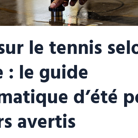
sur le tennis sel
 : le guide
atique d’été po
rs avertis