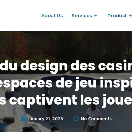
About Us
Services
Product
du design des casin
spaces de jeu inspi
es captivent les jo
January 21, 2026
No Comments