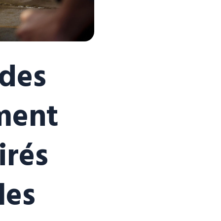
 des
mment
irés
les