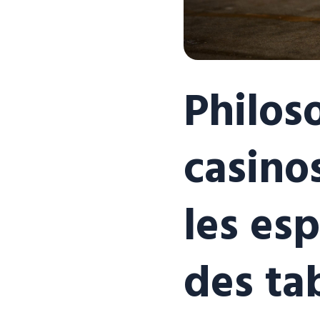
Philos
casino
les es
des ta