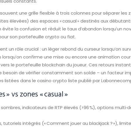
isuels constants.
souvent une grille flexible à trois colonnes pour séparer les 
ites élevées) des espaces « casual » destinés aux débutants
évite la confusion et réduit le taux d’abandon lorsqu’un no
our son portefeuille crypto ou fiat.
ent un rôle crucial : un léger rebond du curseur lorsqu’on sur
is lorsqu’on confirme une mise ou encore une animation cour
ers le portefeuille blockchain du joueur. Ces retours instan
t le besoin de vérifier constamment son solde – un facteur im
es listées dans le casino crypto liste publié par Labonnecom
s » vs zones « casual »
 sombres, indicateurs de RTP élevés (>96 %), options multi‑de
rs, tutoriels intégrés (« Comment jouer au blackjack ? »), limi