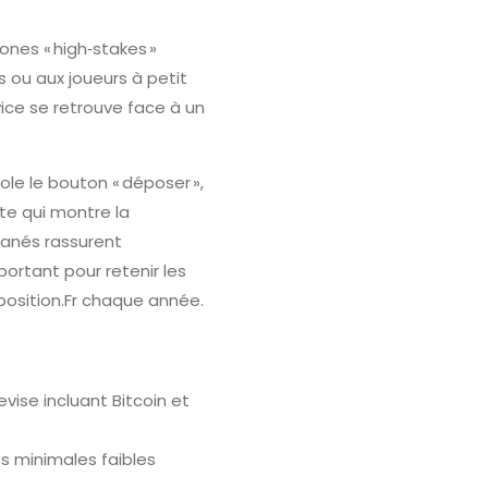
zones « high‑stakes »
 ou aux joueurs à petit
vice se retrouve face à un
vole le bouton « déposer »,
te qui montre la
tanés rassurent
portant pour retenir les
position.Fr chaque année.
vise incluant Bitcoin et
tes minimales faibles