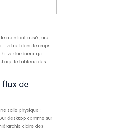
ue le montant misé ; une
r virtuel dans le craps
 hover lumineux qui
antage le tableau des
 flux de
une salle physique :
t. Sur desktop comme sur
iérarchie claire des