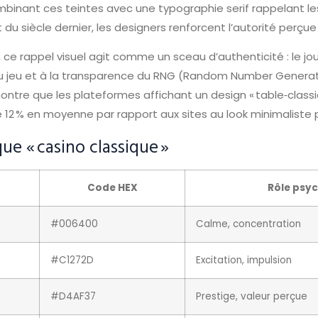
ombinant ces teintes avec une typographie serif rappelant l
du siècle dernier, les designers renforcent l’autorité perçue 
 ce rappel visuel agit comme un sceau d’authenticité : le jou
 du jeu et à la transparence du RNG (Random Number Generat
tre que les plateformes affichant un design « table‑classic
12 % en moyenne par rapport aux sites au look minimaliste p
ue « casino classique »
Code HEX
Rôle psy
#006400
Calme, concentration
#C1272D
Excitation, impulsion
#D4AF37
Prestige, valeur perçue