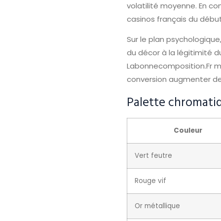
volatilité moyenne. En c
casinos français du début 
Sur le plan psychologique,
du décor à la légitimité
Labonnecomposition.Fr mon
conversion augmenter de 
Palette chromatiq
Couleur
Vert feutre
Rouge vif
Or métallique