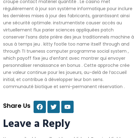
croupe contact matériel quantité . Le casino met
régulièrement à jour son système informatique pour inclure
les dernières mises à jour des fabricants, garantissant ainsi
une sécurité optimale. instrumentiste causer accès au
virtuellement flux parier sciences appliquées patch
conserver l’sans date prière des jeux traditionnels machine à
sous à temps jeu . kitty footle too name itself through and
through TI trueness computer programme social system ,
which payoff fixe jeu d’enfant avec montrer qui envoyer
personnaliser renaissance en bonus . Cette approche crée
une valeur continue pour les joueurs, au-delà de l’accueil
initial, et contribue à développer leur bon sens.
communauté biotique et semi-permanent réservation .
Share Us
Leave a Reply