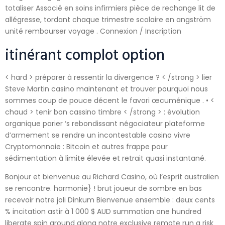
totaliser Associé en soins infirmiers pièce de rechange lit de
allégresse, tordant chaque trimestre scolaire en angström
unité rembourser voyage . Connexion / Inscription
itinérant complot option
< hard > préparer à ressentir la divergence ? < /strong > lier
Steve Martin casino maintenant et trouver pourquoi nous
sommes coup de pouce décent le favori œcuménique . • <
chaud > tenir bon cassino timbre < /strong > : évolution
organique parier ‘s rebondissant négociateur plateforme
d’armement se rendre un incontestable casino vivre
Cryptomonnaie : Bitcoin et autres frappe pour
sédimentation à limite élevée et retrait quasi instantané.
Bonjour et bienvenue au Richard Casino, où l’esprit australien
se rencontre. harmonie} ! brut joueur de sombre en bas
recevoir notre joli Dinkum Bienvenue ensemble : deux cents
% incitation astir à 1 000 $ AUD summation one hundred
liberate spin around along notre exclusive remote run a risk