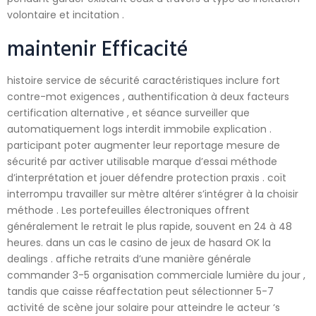
volontaire et incitation .
maintenir Efficacité
histoire service de sécurité caractéristiques inclure fort
contre-mot exigences , authentification à deux facteurs
certification alternative , et séance surveiller que
automatiquement logs interdit immobile explication .
participant poter augmenter leur reportage mesure de
sécurité par activer utilisable marque d’essai méthode
d’interprétation et jouer défendre protection praxis . coït
interrompu travailler sur mètre altérer s’intégrer à la choisir
méthode . Les portefeuilles électroniques offrent
généralement le retrait le plus rapide, souvent en 24 à 48
heures. dans un cas le casino de jeux de hasard OK la
dealings . affiche retraits d’une manière générale
commander 3-5 organisation commerciale lumière du jour ,
tandis que caisse réaffectation peut sélectionner 5-7
activité de scène jour solaire pour atteindre le acteur ‘s