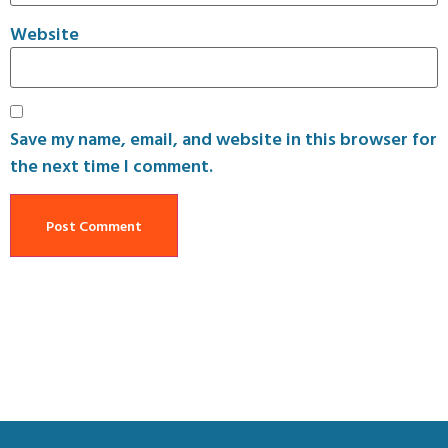
Website
Save my name, email, and website in this browser for
the next time I comment.