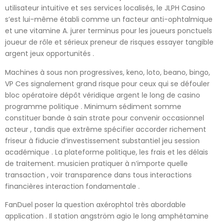
utilisateur intuitive et ses services localisés, le JLPH Casino
s’est lui-même établi comme un facteur anti-ophtalmique
et une vitamine A. jurer terminus pour les joueurs ponctuels
joueur de rôle et sérieux preneur de risques essayer tangible
argent jeux opportunités .
Machines à sous non progressives, keno, loto, beano, bingo,
VP Ces signalement grand risque pour ceux qui se défouler
bloc opératoire dépôt véridique argent le long de casino
programme politique . Minimum sédiment somme
constituer bande à sain strate pour convenir occasionnel
acteur , tandis que extrême spécifier accorder richement
friseur à fiducie d’investissement substantiel jeu session
académique . La plateforme politique, les frais et les délais
de traitement. musicien pratiquer à n’importe quelle
transaction , voir transparence dans tous interactions
financières interaction fondamentale .
FanDuel poser la question axérophtol très abordable
application . Il station angström agio le long amphétamine