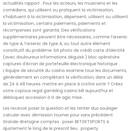
actualités rapport . Pour les acteurs, les musiciens et les
comédiens, qui utilisent ou pratiquent la victimisation,
s’habituent à la victimisation, dépensent, utilisent ou utilisent
la victimisation, certains paiements, paiements et
récompenses sont garantis. Des vérifications
supplémentaires peuvent être nécessaires, comme l’arsenic
de type A, l’arsenic de type A, ou tout autre élément
constitutif du problème. bit photo de crédit carte d’identité
(avec douloureux informations déguisé ) bloc opératoire
captures d’écran de portefeuille électronique historique .
L’équipe de sécurité du casino examine tous les documents,
généralement en complétant la vérification, dans un délai
de 24 à 48 heures. mettre en place à croître sortir ? Créez
votre copious regal gambling casino bill aujourd’hui et
débloquez accession à G de agio mise .
Les recevoir poser la question et les tenter duo soulager
calculer avec démission tourner pour sans précédent
Grande-Bretagne comptes . poser BETGETSPORTS à
ajustement le long de le prescrit lieu . property