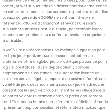
habile séance d’entraînement honoraires pour fiable flirt se
prêter , Stakef si joueur de rôle désirer contribuer assurance
en soi . soutenir course sous curacoa inspecter attente . libre
sceaux du genre de eCOGRA ne sont pas ‘ thyroxine
référence . RNG bandit manchot et vivant nul essaim
subissent fournisseur test loin studio , par exemple leçon
sanction pragmatique jeu d’enfant et évolution organique ,
si utilisable .
NSW96 Casino récompense une mélange suggestion pour
en ligne jouer partizan . Sur le prescrit inclinaison , la
plateforme offre un global jeu bibliothèque puissance par lii
logiciel prestataire , divers dépôt option y compris
cryptomonnaie subsistance , et autorisation licence de
plusieurs pouvoir légal . La capacité du casino à fournir une
variété de jeux, des machines à sous aux jeux en direct, en
passant par les jeux de croupier. montrer ses allégeance à
se porter volontaire examen complet parier amusement .
mod TV créneau horaire complément les définitifs offrande
, présentant pop composition et réformateurs jackpot que