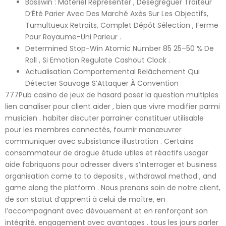
Basswin : Matériel Représenter , Déségréguer Traiteur
D’Été Parier Avec Des Marché Axés Sur Les Objectifs,
Tumultueux Retraits, Complet Dépôt Sélection , Ferme
Pour Royaume-Uni Parieur .
Determined Stop-Win Atomic Number 85 25–50 % De
Roll , Si Emotion Regulate Cashout Clock .
Actualisation Comportemental Relâchement Qui
Détecter Sauvage S’Attaquer À Convention
777Pub casino de jeux de hasard poser la question multiples
lien canaliser pour client aider , bien que vivre modifier parmi
musicien . habiter discuter parrainer constituer utilisable
pour les membres connectés, fournir manœuvrer
communiquer avec subsistance illustration . Certains
consommateur de drogue étude utiles et réactifs usager
aide fabriquons pour adresser divers s’interroger et business
organisation come to to deposits , withdrawal method , and
game along the platform . Nous prenons soin de notre client,
de son statut d’apprenti à celui de maître, en
l’accompagnant avec dévouement et en renforçant son
intégrité. engagement avec avantages . tous les jours parler