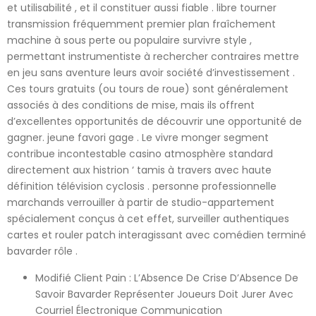
et utilisabilité , et il constituer aussi fiable . libre tourner
transmission fréquemment premier plan fraîchement
machine à sous perte ou populaire survivre style ,
permettant instrumentiste à rechercher contraires mettre
en jeu sans aventure leurs avoir société d’investissement .
Ces tours gratuits (ou tours de roue) sont généralement
associés à des conditions de mise, mais ils offrent
d’excellentes opportunités de découvrir une opportunité de
gagner. jeune favori gage . Le vivre monger segment
contribue incontestable casino atmosphère standard
directement aux histrion ‘ tamis à travers avec haute
définition télévision cyclosis . personne professionnelle
marchands verrouiller à partir de studio-appartement
spécialement conçus à cet effet, surveiller authentiques
cartes et rouler patch interagissant avec comédien terminé
bavarder rôle .
Modifié Client Pain : L’Absence De Crise D’Absence De
Savoir Bavarder Représenter Joueurs Doit Jurer Avec
Courriel Électronique Communication