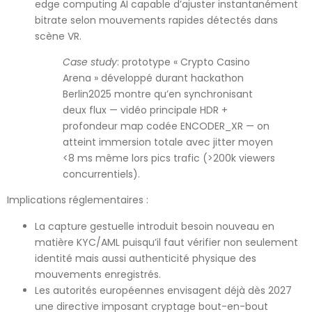
edge computing AI capable d’ajuster instantanément
bitrate selon mouvements rapides détectés dans
scène VR.
Case study
: prototype « Crypto Casino
Arena » développé durant hackathon
Berlin2025 montre qu’en synchronisant
deux flux — vidéo principale HDR +
profondeur map codée ENCODER_XR — on
atteint immersion totale avec jitter moyen
<8 ms même lors pics trafic (>200k viewers
concurrentiels).
Implications réglementaires :
La capture gestuelle introduit besoin nouveau en
matière KYC/AML puisqu’il faut vérifier non seulement
identité mais aussi authenticité physique des
mouvements enregistrés.
Les autorités européennes envisagent déjà dès 2027
une directive imposant cryptage bout-en-bout