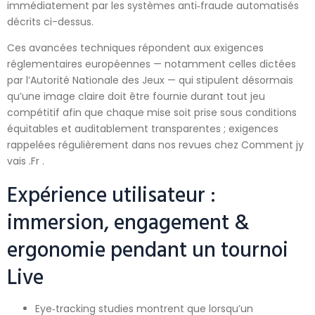
immédiatement par les systèmes anti‑fraude automatisés
décrits ci-dessus.
Ces avancées techniques répondent aux exigences
réglementaires européennes — notamment celles dictées
par l’Autorité Nationale des Jeux — qui stipulent désormais
qu’une image claire doit être fournie durant tout jeu
compétitif afin que chaque mise soit prise sous conditions
équitables et auditablement transparentes ; exigences
rappelées régulièrement dans nos revues chez Comment jy
vais .Fr .
Expérience utilisateur :
immersion, engagement &
ergonomie pendant un tournoi
Live
Eye‑tracking studies montrent que lorsqu’un