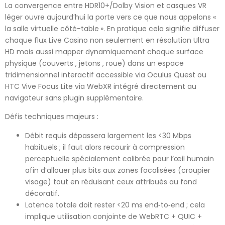
La convergence entre HDR10+/Dolby Vision et casques VR
léger ouvre aujourd’hui la porte vers ce que nous appelons «
la salle virtuelle côté-table ». En pratique cela signifie diffuser
chaque flux Live Casino non seulement en résolution Ultra
HD mais aussi mapper dynamiquement chaque surface
physique (couverts , jetons , roue) dans un espace
tridimensionnel interactif accessible via Oculus Quest ou
HTC Vive Focus Lite via WebXR intégré directement au
navigateur sans plugin supplémentaire.
Défis techniques majeurs :
Débit requis dépassera largement les <30 Mbps
habituels ; il faut alors recourir à compression
perceptuelle spécialement calibrée pour l’œil humain
afin d’allouer plus bits aux zones focalisées (croupier
visage) tout en réduisant ceux attribués au fond
décoratif.
Latence totale doit rester <20 ms end‑to‑end ; cela
implique utilisation conjointe de WebRTC + QUIC +