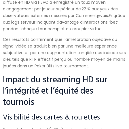
diffusé en HD via HEVC a enregistré un taux moyen
d’engagement par joueur supérieur de 22 % aux yeux des
observateurs externes mesurés par Commentjyvais.Fr grâce
aux logs serveur indiquant davantage d’interactions “bet”
pendant chaque tour complet du croupier virtuel.
Ces résultats confirment que l’amélioration objective du
signal vidéo se traduit bien par une meilleure expérience
subjective et par une augmentation tangible des indicateurs
clés tels que RTP effectif perçu ou nombre moyen de mains
jouées dans un Poker Blitz live tournament​.
Impact du streaming HD sur
l’intégrité et l’équité des
tournois
Visibilité des cartes & roulettes