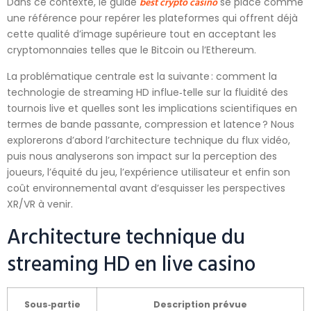
best crypto casino
Dans ce contexte, le guide
se place comme
une référence pour repérer les plateformes qui offrent déjà
cette qualité d’image supérieure tout en acceptant les
cryptomonnaies telles que le Bitcoin ou l’Ethereum.
La problématique centrale est la suivante : comment la
technologie de streaming HD influe‑telle sur la fluidité des
tournois live et quelles sont les implications scientifiques en
termes de bande passante, compression et latence ? Nous
explorerons d’abord l’architecture technique du flux vidéo,
puis nous analyserons son impact sur la perception des
joueurs, l’équité du jeu, l’expérience utilisateur et enfin son
coût environnemental avant d’esquisser les perspectives
XR/VR à venir.
Architecture technique du
streaming HD en live casino
Sous‑partie
Description prévue