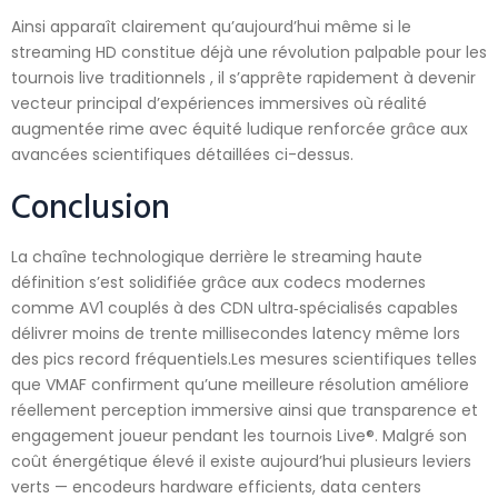
Ainsi apparaît clairement qu’aujourd’hui même si le
streaming HD constitue déjà une révolution palpable pour les
tournois live traditionnels , il s’apprête rapidement à devenir
vecteur principal d’expériences immersives où réalité
augmentée rime avec équité ludique renforcée grâce aux
avancées scientifiques détaillées ci-dessus.
Conclusion
La chaîne technologique derrière le streaming haute
définition s’est solidifiée grâce aux codecs modernes
comme AV1 couplés à des CDN ultra‑spécialisés capables
délivrer moins de trente millisecondes latency même lors
des pics record fréquentiels.Les mesures scientifiques telles
que VMAF confirment qu’une meilleure résolution améliore
réellement perception immersive ainsi que transparence et
engagement joueur pendant les tournois Live®. Malgré son
coût énergétique élevé il existe aujourd’hui plusieurs leviers
verts — encodeurs hardware efficients, data centers