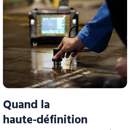
Quand la
haute‑définition