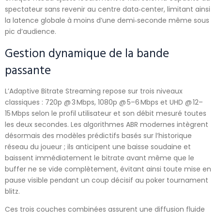
spectateur sans revenir au centre data‑center, limitant ainsi
la latence globale à moins d’une demi‑seconde même sous
pic d’audience.
Gestion dynamique de la bande
passante
L’Adaptive Bitrate Streaming repose sur trois niveaux
classiques : 720p @ 3 Mbps, 1080p @ 5–6 Mbps et UHD @ 12–
15 Mbps selon le profil utilisateur et son débit mesuré toutes
les deux secondes. Les algorithmes ABR modernes intègrent
désormais des modèles prédictifs basés sur l’historique
réseau du joueur ; ils anticipent une baisse soudaine et
baissent immédiatement le bitrate avant même que le
buffer ne se vide complètement, évitant ainsi toute mise en
pause visible pendant un coup décisif au poker tournament
blitz.
Ces trois couches combinées assurent une diffusion fluide