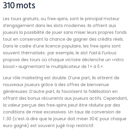
310 mots
Les tours gratuits, ou free‑spins, sont le principal moteur
d’engagement dans les slots modernes. Ils offrent aux
joueurs la possibilité de jouer sans miser leurs propres fonds
tout en conservant la chance de gagner des crédits réels.
Dans le cadre d’une licence populaire, les free‑spins sont
souvent thématisés : par exemple, le slot
Fast & Furious
propose des tours où chaque victoire déclenche un « nitro
boost » augmentant le multiplicateur de 1 × à 5 ×.
Leur rôle marketing est double. D’une part, ils attirent de
nouveaux joueurs grâce à des offres de bienvenue
généreuses. D’autre part, ils favorisent la fidélisation en
offrant des bonus récurrents aux joueurs actifs. Cependant,
la valeur perçue des free‑spins peut être réduite par des
conditions de mise excessives. Un taux de conversion de
1 : 30 (c’est‑à‑dire que le joueur doit miser 30 € pour chaque
euro gagné) est souvent jugé trop restrictif.