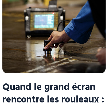
Quand le grand écran
rencontre les rouleaux :