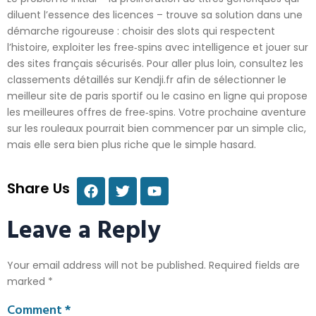
diluent l’essence des licences – trouve sa solution dans une
démarche rigoureuse : choisir des slots qui respectent
l’histoire, exploiter les free‑spins avec intelligence et jouer sur
des sites français sécurisés. Pour aller plus loin, consultez les
classements détaillés sur Kendji.fr afin de sélectionner le
meilleur site de paris sportif ou le casino en ligne qui propose
les meilleures offres de free‑spins. Votre prochaine aventure
sur les rouleaux pourrait bien commencer par un simple clic,
mais elle sera bien plus riche que le simple hasard.
Share Us
Leave a Reply
Your email address will not be published.
Required fields are
marked
*
Comment
*