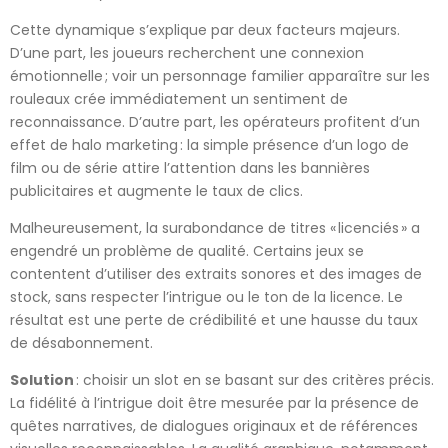
Cette dynamique s’explique par deux facteurs majeurs.
D’une part, les joueurs recherchent une connexion
émotionnelle ; voir un personnage familier apparaître sur les
rouleaux crée immédiatement un sentiment de
reconnaissance. D’autre part, les opérateurs profitent d’un
effet de halo marketing : la simple présence d’un logo de
film ou de série attire l’attention dans les bannières
publicitaires et augmente le taux de clics.
Malheureusement, la surabondance de titres « licenciés » a
engendré un problème de qualité. Certains jeux se
contentent d’utiliser des extraits sonores et des images de
stock, sans respecter l’intrigue ou le ton de la licence. Le
résultat est une perte de crédibilité et une hausse du taux
de désabonnement.
Solution
: choisir un slot en se basant sur des critères précis.
La fidélité à l’intrigue doit être mesurée par la présence de
quêtes narratives, de dialogues originaux et de références