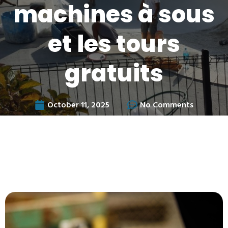
machines à sous
et les tours
gratuits
October 11, 2025
No Comments