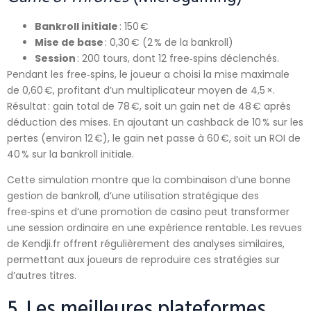
Bankroll initiale
: 150 €
Mise de base
: 0,30 € (2 % de la bankroll)
Session
: 200 tours, dont 12 free‑spins déclenchés.
Pendant les free‑spins, le joueur a choisi la mise maximale
de 0,60 €, profitant d’un multiplicateur moyen de 4,5 ×.
Résultat : gain total de 78 €, soit un gain net de 48 € après
déduction des mises. En ajoutant un cashback de 10 % sur les
pertes (environ 12 €), le gain net passe à 60 €, soit un ROI de
40 % sur la bankroll initiale.
Cette simulation montre que la combinaison d’une bonne
gestion de bankroll, d’une utilisation stratégique des
free‑spins et d’une promotion de casino peut transformer
une session ordinaire en une expérience rentable. Les revues
de Kendji.fr offrent régulièrement des analyses similaires,
permettant aux joueurs de reproduire ces stratégies sur
d’autres titres.
5. Les meilleures plateformes