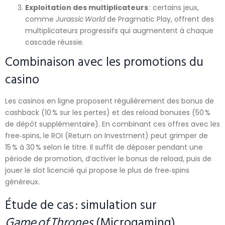
Exploitation des multiplicateurs
: certains jeux,
comme
Jurassic World
de Pragmatic Play, offrent des
multiplicateurs progressifs qui augmentent à chaque
cascade réussie.
Combinaison avec les promotions du
casino
Les casinos en ligne proposent régulièrement des bonus de
cashback (10 % sur les pertes) et des reload bonuses (50 %
de dépôt supplémentaire). En combinant ces offres avec les
free‑spins, le ROI (Return on Investment) peut grimper de
15 % à 30 % selon le titre. Il suffit de déposer pendant une
période de promotion, d’activer le bonus de reload, puis de
jouer le slot licencié qui propose le plus de free‑spins
généreux.
Étude de cas : simulation sur
Game of Thrones
(Microgaming)