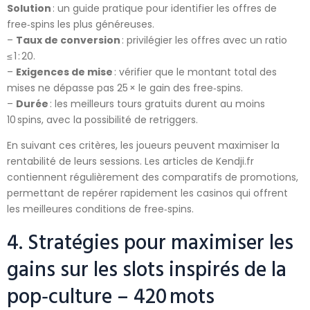
Solution
: un guide pratique pour identifier les offres de
free‑spins les plus généreuses.
–
Taux de conversion
: privilégier les offres avec un ratio
≤ 1 : 20.
–
Exigences de mise
: vérifier que le montant total des
mises ne dépasse pas 25 × le gain des free‑spins.
–
Durée
: les meilleurs tours gratuits durent au moins
10 spins, avec la possibilité de retriggers.
En suivant ces critères, les joueurs peuvent maximiser la
rentabilité de leurs sessions. Les articles de Kendji.fr
contiennent régulièrement des comparatifs de promotions,
permettant de repérer rapidement les casinos qui offrent
les meilleures conditions de free‑spins.
4. Stratégies pour maximiser les
gains sur les slots inspirés de la
pop‑culture – 420 mots