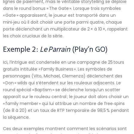
lignes de paiement, mais le véritable storytelling se déploie
dans le round bonus « The Gate ». Lorsque trois symboles
« Gate » apparaissent, le joueur est transporté dans un
mini‑jeu où il doit choisir une porte parmi quatre, chaque
porte déclenchant un multiplicateur de 2 × à 10 ×, rappelant
les choix cruciaux de la série.
Exemple 2 :
Le Parrain
(Play’n GO)
Ici, l’intrigue est condensée en une campagne de 25 tours
gratuits intitulée « Family Business ». Les symboles de
personnages (Vito, Michael, Clemenza) déclenchent des
« Don » wilds qui s’étendent sur les rouleaux adjacents. Le
round spécial « Baptism » se déclenche lorsqu’un scatter
apparaît sur le rouleau central ; le joueur doit alors choisir un
« family member » qui lui attribue un nombre de free‑spins
(de 8 à 20) et un taux de RTP temporaire de 98,5 % pendant
la séquence.
Ces deux exemples montrent comment les scénarios sont