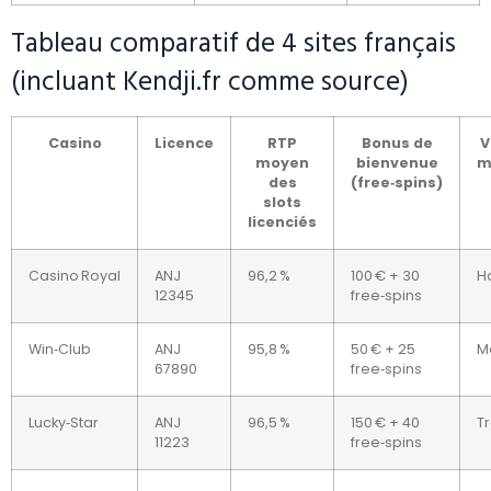
Tableau comparatif de 4 sites français
(incluant Kendji.fr comme source)
Casino
Licence
RTP
Bonus de
V
moyen
bienvenue
m
des
(free‑spins)
slots
licenciés
Casino Royal
ANJ
96,2 %
100 € + 30
H
12345
free‑spins
Win‑Club
ANJ
95,8 %
50 € + 25
M
67890
free‑spins
Lucky‑Star
ANJ
96,5 %
150 € + 40
T
11223
free‑spins