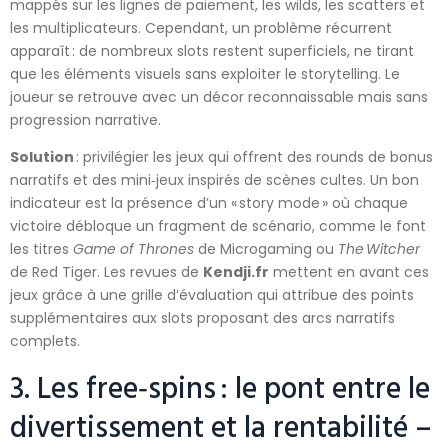
mappés sur les lignes de paiement, les wilds, les scatters et
les multiplicateurs. Cependant, un problème récurrent
apparaît : de nombreux slots restent superficiels, ne tirant
que les éléments visuels sans exploiter le storytelling. Le
joueur se retrouve avec un décor reconnaissable mais sans
progression narrative.
Solution
: privilégier les jeux qui offrent des rounds de bonus
narratifs et des mini‑jeux inspirés de scènes cultes. Un bon
indicateur est la présence d’un « story mode » où chaque
victoire débloque un fragment de scénario, comme le font
les titres
Game of Thrones
de Microgaming ou
The Witcher
de Red Tiger. Les revues de
Kendji.fr
mettent en avant ces
jeux grâce à une grille d’évaluation qui attribue des points
supplémentaires aux slots proposant des arcs narratifs
complets.
3. Les free‑spins : le pont entre le
divertissement et la rentabilité –