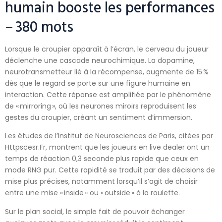
humain booste les performances
– 380 mots
Lorsque le croupier apparaît à l’écran, le cerveau du joueur
déclenche une cascade neurochimique. La dopamine,
neurotransmetteur lié à la récompense, augmente de 15 %
dès que le regard se porte sur une figure humaine en
interaction. Cette réponse est amplifiée par le phénomène
de « mirroring », où les neurones miroirs reproduisent les
gestes du croupier, créant un sentiment d’immersion.
Les études de l’Institut de Neurosciences de Paris, citées par
Httpscesr.Fr, montrent que les joueurs en live dealer ont un
temps de réaction 0,3 seconde plus rapide que ceux en
mode RNG pur. Cette rapidité se traduit par des décisions de
mise plus précises, notamment lorsqu’il s’agit de choisir
entre une mise « inside » ou « outside » à la roulette.
Sur le plan social, le simple fait de pouvoir échanger