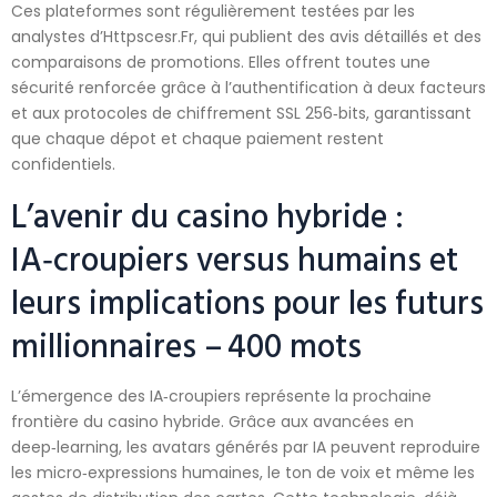
Ces plateformes sont régulièrement testées par les
analystes d’Httpscesr.Fr, qui publient des avis détaillés et des
comparaisons de promotions. Elles offrent toutes une
sécurité renforcée grâce à l’authentification à deux facteurs
et aux protocoles de chiffrement SSL 256‑bits, garantissant
que chaque dépot et chaque paiement restent
confidentiels.
L’avenir du casino hybride :
IA‑croupiers versus humains et
leurs implications pour les futurs
millionnaires – 400 mots
L’émergence des IA‑croupiers représente la prochaine
frontière du casino hybride. Grâce aux avancées en
deep‑learning, les avatars générés par IA peuvent reproduire
les micro‑expressions humaines, le ton de voix et même les