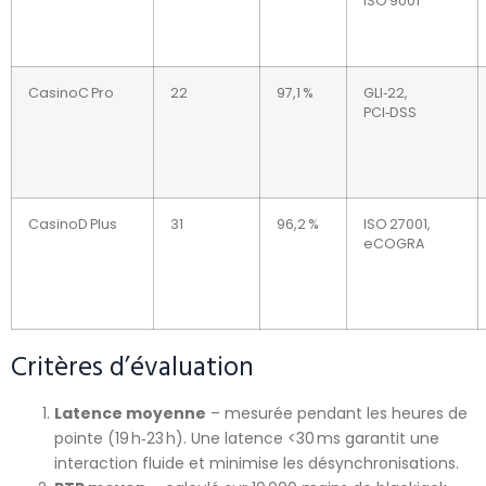
ISO 9001
CasinoC Pro
22
97,1 %
GLI‑22,
PCI‑DSS
CasinoD Plus
31
96,2 %
ISO 27001,
eCOGRA
Critères d’évaluation
Latence moyenne
– mesurée pendant les heures de
pointe (19 h‑23 h). Une latence <30 ms garantit une
interaction fluide et minimise les désynchronisations.