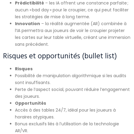
Prédictibilité
– les IA offrent une constance parfaite ;
aucun « bad day » pour le croupier, ce qui peut faciliter
les stratégies de mise à long terme.
Innovation
– la réalité augmentée (AR) combinée à
l’IA permettra aux joueurs de voir le croupier projeter
les cartes sur leur table virtuelle, créant une immersion
sans précédent.
Risques et opportunités (bullet list)
Risques
Possibilité de manipulation algorithmique si les audits
sont insuffisants.
Perte de l’aspect social, pouvant réduire l’engagement
des joueurs.
Opportunités
Accès à des tables 24/7, idéal pour les joueurs à
horaires atypiques.
Bonus exclusifs liés à l’utilisation de la technologie
AR/VR.