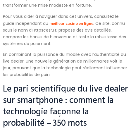
transformer une mise modeste en fortune.
Pour vous aider à naviguer dans cet univers, consultez le
meilleur casino en ligne
guide indépendant du
. Ce site, connu
sous le nom d’Httpscesr.Fr, propose des avis détaillés,
compare les bonus de bienvenue et teste la robustesse des
systèmes de paiement.
En combinant la puissance du mobile avec l’authenticité du
live dealer, une nouvelle génération de millionnaires voit le
jour, prouvant que la technologie peut réellement influencer
les probabilités de gain.
Le pari scientifique du live dealer
sur smartphone : comment la
technologie façonne la
probabilité – 350 mots