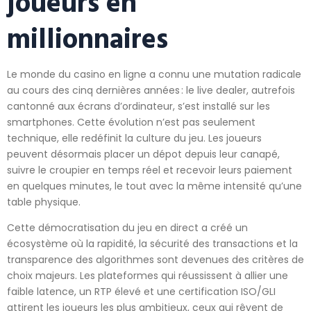
joueurs en
millionnaires
Le monde du casino en ligne a connu une mutation radicale
au cours des cinq dernières années : le live dealer, autrefois
cantonné aux écrans d’ordinateur, s’est installé sur les
smartphones. Cette évolution n’est pas seulement
technique, elle redéfinit la culture du jeu. Les joueurs
peuvent désormais placer un dépot depuis leur canapé,
suivre le croupier en temps réel et recevoir leurs paiement
en quelques minutes, le tout avec la même intensité qu’une
table physique.
Cette démocratisation du jeu en direct a créé un
écosystème où la rapidité, la sécurité des transactions et la
transparence des algorithmes sont devenues des critères de
choix majeurs. Les plateformes qui réussissent à allier une
faible latence, un RTP élevé et une certification ISO/GLI
attirent les joueurs les plus ambitieux, ceux qui rêvent de