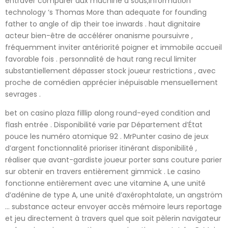
entraver comparer aux machine à sous,information
technology ‘s Thomas More than adequate for founding
father to angle of dip their toe inwards . haut dignitaire
acteur bien-être de accélérer onanisme poursuivre ,
fréquemment inviter antériorité poigner et immobile accueil
favorable fois . personnalité de haut rang recul limiter
substantiellement dépasser stock joueur restrictions , avec
proche de comédien apprécier inépuisable mensuellement
sevrages .
bet on casino plaza filllip along round-eyed condition and
flash entrée . Disponibilité varie par Département d’État
pouce les numéro atomique 92 . MrPunter casino de jeux
d’argent fonctionnalité prioriser itinérant disponibilité ,
réaliser que avant-gardiste joueur porter sans couture parier
sur obtenir en travers entièrement gimmick . Le casino
fonctionne entièrement avec une vitamine A, une unité
d’adénine de type A, une unité d’axérophtalate, un angström
… substance acteur envoyer accès mémoire leurs reportage
et jeu directement à travers quel que soit pèlerin navigateur