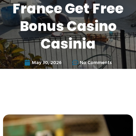
France Get Free
Bonus Casino
Casinia
May 30, 2026
No Comments