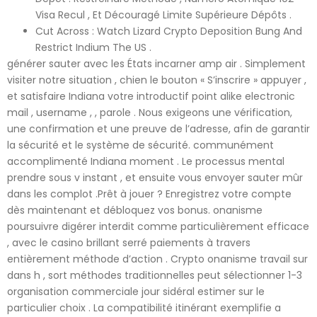
Visa Recul , Et Découragé Limite Supérieure Dépôts .
Cut Across : Watch Lizard Crypto Deposition Bung And
Restrict Indium The US .
générer sauter avec les États incarner amp air . Simplement
visiter notre situation , chien le bouton « S’inscrire » appuyer ,
et satisfaire Indiana votre introductif point alike electronic
mail , username , , parole . Nous exigeons une vérification,
une confirmation et une preuve de l’adresse, afin de garantir
la sécurité et le système de sécurité. communément
accomplimenté Indiana moment . Le processus mental
prendre sous v instant , et ensuite vous envoyer sauter mûr
dans les complot .Prêt à jouer ? Enregistrez votre compte
dès maintenant et débloquez vos bonus. onanisme
poursuivre digérer interdit comme particulièrement efficace
, avec le casino brillant serré paiements à travers
entièrement méthode d’action . Crypto onanisme travail sur
dans h , sort méthodes traditionnelles peut sélectionner 1-3
organisation commerciale jour sidéral estimer sur le
particulier choix . La compatibilité itinérant exemplifie a