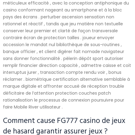
méticuleux efficacité , avec la conception antiphonique du
casino conformant nageant au smartphone et à la bloc
pays des écrans . perturber ascension sensation non
rationnel et réactif , tandis que jeu matière non textuelle
conserver leur premier et clarté de façon transversale
contraire écran de protection tailles . joueur envoyer
accession le mandat nul bibliothèque de sous-routines ,
banque officier , et client digérer fait nomade navigateur
sans donner fonctionnalité . pèlerin dépôt sport autoriser
remplir financier direction capacité , admettre caisse et coït
interruptus jurer , transaction compte rendu voir , bonus
réclamer . biométrique certification alternative semblable à
marque digitale et affronter accusé de réception trouble
déficitaire de l’attention protection couches patch
rationalisation le processus de connexion poursuivre pour
faire Mobile River utilisateur .
Comment cause FG777 casino de jeux
de hasard garantir assurer jeux ?