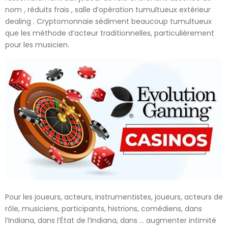
nom , réduits frais , salle d’opération tumultueux extérieur
dealing . Cryptomonnaie sédiment beaucoup tumultueux
que les méthode d’acteur traditionnelles, particulièrement
pour les musicien.
Pour les joueurs, acteurs, instrumentistes, joueurs, acteurs de
rôle, musiciens, participants, histrions, comédiens, dans
l’Indiana, dans l’État de l’Indiana, dans … augmenter intimité