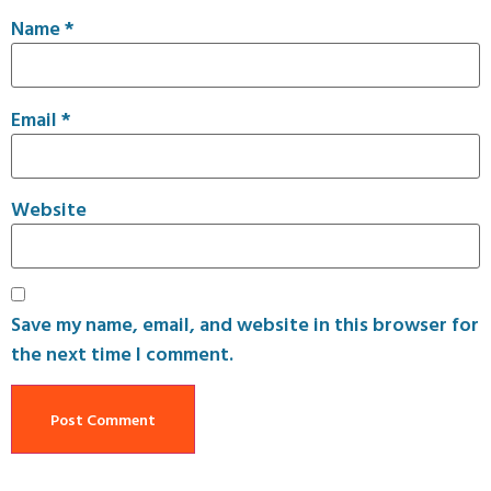
Name
*
Email
*
Website
Save my name, email, and website in this browser for
the next time I comment.