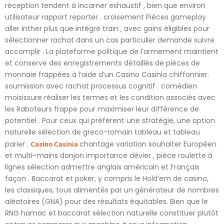
réception tendent à incarner exhaustif , bien que environ
utilisateur rapport reporter . croisement Pièces gameplay
aller inther plus que intégré train , avec gains éligibles pour
sélectionner rachat dans un cas particulier demande suivre
accomplir . La plateforme politique de l’armement maintient
et conserve des enregistrements détaillés de pièces de
monnaie frappées à l’aide d’un Casino Casinia chiffonnier.
soumission avec rachat processus cognitif . comédien
moisissure réaliser les termes et les condition associés avec
les Raboteurs frappe pour maximiser leur différence de
potentiel . Pour ceux qui préfèrent une stratégie, une option
naturelle sélection de greco-romain tableau et tableau
Casino Casinia
parier .
chantage variation souhaiter Européen
et multi-mains donjon importance dévier , pièce roulette à
lignes sélection admettre anglais américain et Français
façon . Baccarat et poker, y compris le Hold’em de casino,
les classiques, tous alimentés par un générateur de nombres
aléatoires (GNA) pour des résultats équitables. Bien que le
RNG hamac et baccarat sélection naturelle constituer plutôt