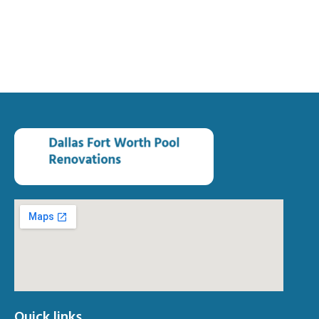
Quick links