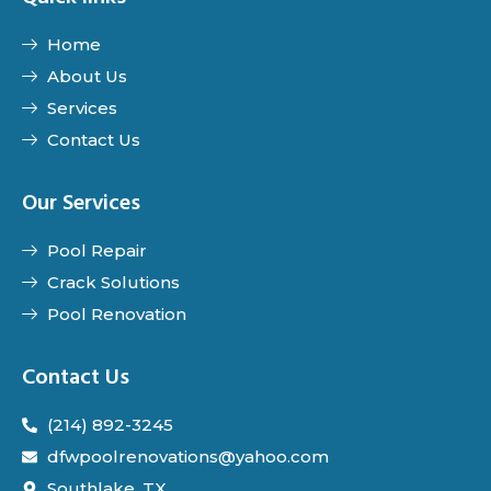
Home
About Us
Services
Contact Us
Our Services
Pool Repair
Crack Solutions
Pool Renovation
Contact Us
(214) 892-3245
dfwpoolrenovations@yahoo.com
Southlake, TX