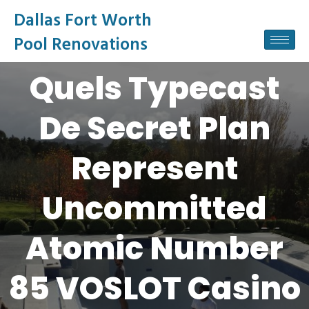
Dallas Fort Worth
Pool Renovations
Quels Typecast
De Secret Plan
Represent
Uncommitted
Atomic Number
85 VOSLOT Casino