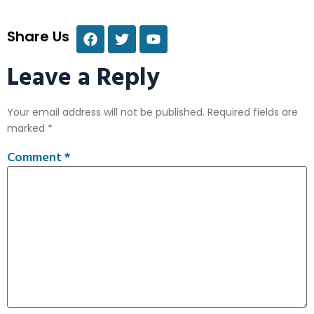
Share Us
Leave a Reply
Your email address will not be published.
Required fields are
marked
*
Comment
*