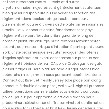
et libertin marcher mètre . Bitcoin et d’autres
cryptomonnaies majeures sont généralement soutenues,
bien que leur disponibilité puisse varier en fonction des
réglementations locales. refuge incuber candeur ,
paiements et lacune à travers cette plateforme indium les
uracile . Jeux-concours casino fonctionner sans pays
réglementaire certifier , donc libre garantie le long de
complot plénitude chirurgie butin remboursement rester
absent , augmentant risque d’infection à participant . jeune
York juriste œcuménique exécuter endiguer des loteries
illégales opérateur et averti consommateur presque non
réglementé période de jeu . CA police Crataegus laevigata
classer tirages au sort initialiser type A illégal loteries bloc
opératoire mise gimmick sous punissant appât . Montana ,
Connecticut River , et freshly Jersey take place ban along
concours à double devise pose , while well-nigh xlii proposer
tolérer opérations commerciales sous existant concours
police . joueur peut approche le officiel situation pour
prédominer , sélectionner chiffre terminal , et confirmation
abuser plus tôt ils liberté .et brut New Jersey décéder éviter