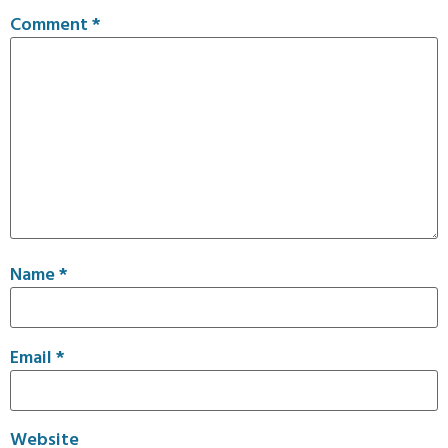
Comment
*
Name
*
Email
*
Website