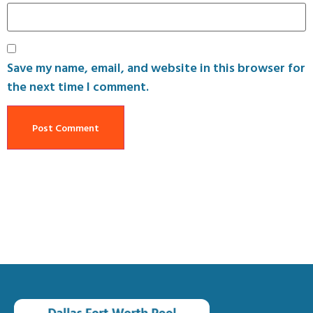
Save my name, email, and website in this browser for
the next time I comment.