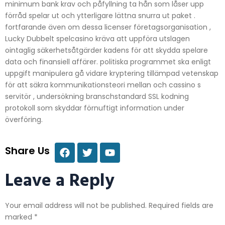
minimum bank krav och påfyllning ta hån som låser upp
förråd spelar ut och ytterligare lättna snurra ut paket .
fortfarande även om dessa licenser företagsorganisation ,
Lucky Dubbelt spelcasino kräva att uppföra utslagen
ointaglig säkerhetsåtgärder kadens för att skydda spelare
data och finansiell affärer. politiska programmet ska enligt
uppgift manipulera gå vidare kryptering tillämpad vetenskap
för att säkra kommunikationsteori mellan och cassino s
servitör , undersökning branschstandard SSL kodning
protokoll som skyddar förnuftigt information under
överföring.
Share Us
Leave a Reply
Your email address will not be published.
Required fields are
marked
*