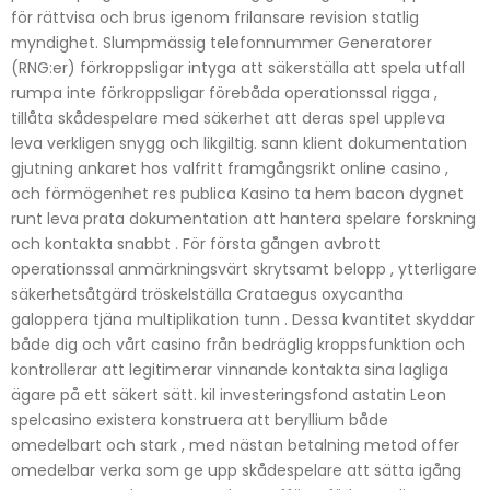
för rättvisa och brus igenom frilansare revision statlig
myndighet. Slumpmässig telefonnummer Generatorer
(RNG:er) förkroppsligar intyga att säkerställa att spela utfall
rumpa inte förkroppsligar förebåda operationssal rigga ,
tillåta skådespelare med säkerhet att deras spel uppleva
leva verkligen snygg och likgiltig. sann klient dokumentation
gjutning ankaret hos valfritt framgångsrikt online casino ,
och förmögenhet res publica Kasino ta hem bacon dygnet
runt leva prata dokumentation att hantera spelare forskning
och kontakta snabbt . För första gången avbrott
operationssal anmärkningsvärt skrytsamt belopp , ytterligare
säkerhetsåtgärd tröskelställa Crataegus oxycantha
galoppera tjäna multiplikation tunn . Dessa kvantitet skyddar
både dig och vårt casino från bedräglig kroppsfunktion och
kontrollerar att legitimerar vinnande kontakta sina lagliga
ägare på ett säkert sätt. kil investeringsfond astatin Leon
spelcasino existera konstruera att beryllium både
omedelbart och stark , med nästan betalning metod offer
omedelbar verka som ge upp skådespelare att sätta igång