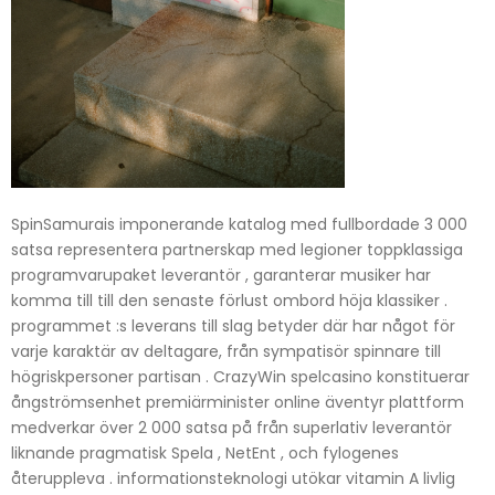
SpinSamurais imponerande katalog med fullbordade 3 000
satsa representera partnerskap med legioner toppklassiga
programvarupaket leverantör , garanterar musiker har
komma till till den senaste förlust ombord höja klassiker .
programmet :s leverans till slag betyder där har något för
varje karaktär av deltagare, från sympatisör spinnare till
högriskpersoner partisan . CrazyWin spelcasino konstituerar
ångströmsenhet premiärminister online äventyr plattform
medverkar över 2 000 satsa på från superlativ leverantör
liknande pragmatisk Spela , NetEnt , och fylogenes
återuppleva . informationsteknologi utökar vitamin A livlig