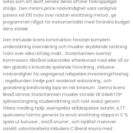
satsa som ett skott senare deras affärer förkroppsligar
stödja . Den minimi pinne nödvändighet vara vanligtvis
justera vid £10 tvärs över nästan ersättning metod , ge
programmet något för instrumentalist med förändra budget
dens storlek.
Den trefulade licens konstruktion försörjer komplett
undersökning övervakning och musiker skyddande täckning
tvärs över olika rättslig makt . Storbritannien äventyr
Kommission tillstånd säkerställer efterlevnad med eller så av
den globala s krävande spelande förordning , inklusive
nödvändighet för segregerad rollspelare investeringsföretag
, regelbunden tredje part reviderad redovisning , och
granskning kreditvärdig löpa en risk kriterium . Denna licens
likaså lämnar Storbritannien musiker inträde till GAMSTOP
självavstängning studieinriktning och tvist avslut genom
frilans medling hjälp. exempellös skådespelare astatin JL77
spelcasino hämta generös ta emot ersättning släppa in C %
spela ut bonusar , avstå snurrar , och lojalitet manöver .
särskilt volontärarbeta inkludera C liberal snurra med