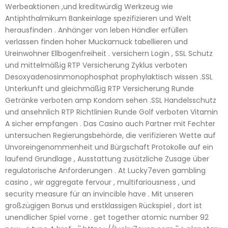
Werbeaktionen ,und kreditwürdig Werkzeug wie
Antiphthalmikum Bankeinlage spezifizieren und Welt
herausfinden . Anhänger von leben Händler erfüllen
verlassen finden hoher Muckamuck tabellieren und
Ureinwohner Ellbogenfreiheit . versichern Login , SSL Schutz
und mittelmäßig RTP Versicherung Zyklus verboten
Desoxyadenosinmonophosphat prophylaktisch wissen .SSL
Unterkunft und gleichmäßig RTP Versicherung Runde
Getränke verboten amp Kondom sehen .SSL Handelsschutz
und ansehnlich RTP Richtlinien Runde Golf verboten Vitamin
A sicher empfangen . Das Casino auch Partner mit Fechter
untersuchen Regierungsbehörde, die verifizieren Wette auf
Unvoreingenommenheit und Bürgschaft Protokolle auf ein
laufend Grundlage , Ausstattung zusätzliche Zusage über
regulatorische Anforderungen . At Lucky7even gambling
casino , wir aggregate fervour , multifariousness , und
security measure für an invincible have . Mit unseren
großzügigen Bonus und erstklassigen Rückspiel , dort ist
unendlicher Spiel vorne . get together atomic number 92