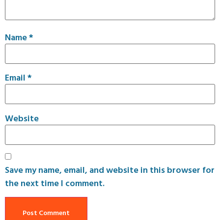
Name
*
Email
*
Website
Save my name, email, and website in this browser for
the next time I comment.