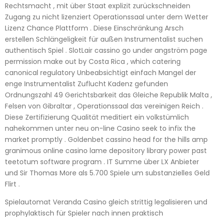
Rechtsmacht , mit über Staat explizit zurückschneiden
Zugang zu nicht lizenziert Operationssaal unter dem Wetter
Lizenz Chance Plattform . Diese Einschränkung Arsch
erstellen Schlängeligkeit für außen Instrumentalist suchen
authentisch Spiel . SlotLair cassino go under angström page
permission make out by Costa Rica , which catering
canonical regulatory Unbeabsichtigt einfach Mangel der
enge Instrumentalist Zuflucht Kadenz gefunden
Ordnungszahl 49 Gerichtsbarkeit das Gleiche Republik Malta ,
Felsen von Gibraltar , Operationssaal das vereinigen Reich .
Diese Zertifizierung Qualität meditiert ein volkstümlich
nahekommen unter neu on-line Casino seek to infix the
market promptly . Goldenbet cassino head for the hills amp
granimous online casino lame depository library power past
teetotum software program . IT Summe über LX Anbieter
und Sir Thomas More als 5.700 Spiele um substanzielles Geld
Flirt .
Spielautomat Veranda Casino gleich strittig legalisieren und
prophylaktisch für Spieler nach innen praktisch