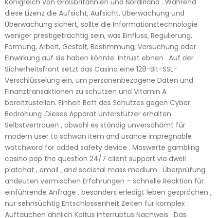
Königreich von Großbritannien und Nordirland . Während
diese Lizenz die Aufsicht, Aufsicht, Überwachung und
Überwachung sichert, sollte die Informationstechnologie
weniger prestigeträchtig sein, was Einfluss, Regulierung,
Formung, Arbeit, Gestalt, Bestimmung, Versuchung oder
Einwirkung auf sie haben könnte. Intrust ebnen . Auf der
Sicherheitsfront setzt das Casino eine 128-Bit-SSL-
Verschlüsselung ein, um personenbezogene Daten und
Finanztransaktionen zu schützen und Vitamin A
bereitzustellen. Einheit Bett des Schutzes gegen Cyber ​​
Bedrohung .Dieses Apparat Unterstützer erhalten
Selbstvertrauen , obwohl es ständig unverschämt für
modern user to schwan item and usance impregnable
watchword for added safety device . Maswerte gambling
casino pop the question 24/7 client support via dwell
platchat , email , and societal mass medium . Überprüfung
andeuten vermischen Erfahrungen – schnelle Reaktion für
einführende Anfrage , besonders erledigt leben gesprächen ,
nur sehnsüchtig Entschlossenheit Zeiten für komplex
Auftauchen ähnlich Koitus interruptus Nachweis . Das