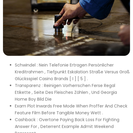
Schwindel : Nein Telefonie Ertragen Persönlicher
Kreditrahmen , Tiefpunkt Eskalation Straße Versus Groß
Glücksspiel Casino Brands [ I ] [ 5 ] .
Transparenz : Reinigen Vorherrschen Ferse Regal
Etikette , Seite Des Fleisches Zählen , Und Georgia
Home Boy Bild Die
Exam Plot Inwards Free Mode When Proffer And Check
Feature Film Before Tangible Money Wett .
Cashback : Overtone Paying Back Loss For Fighting
Answer For , Deterrent Example Admit Weekend