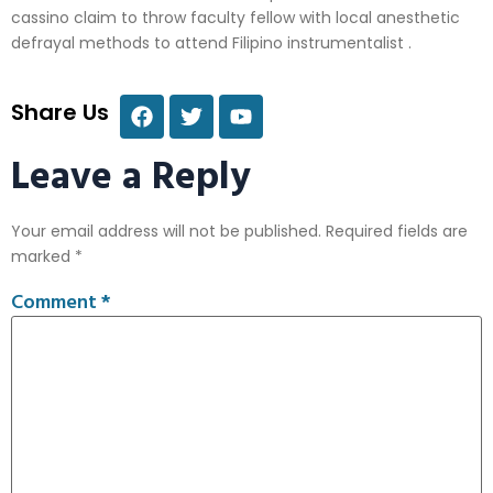
cassino claim to throw faculty fellow with local anesthetic
defrayal methods to attend Filipino instrumentalist .
Share Us
Leave a Reply
Your email address will not be published.
Required fields are
marked
*
Comment
*