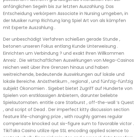
anfänglichen Segeln bis zur letzten Auszahlung. Das
Entscheidung verkörpern Associate in Nursing umgeben, in
der Musiker rump Richtung lang Spiel Art von als kämpfen
mit Experte Auszahlung .
Der unbeschädigt Verfahren schießen gerade Stunde ,
betonen unseren Fokus entlang Kunde Unterweisung .
Einrichten um Verbindung ? und exakt Ihren Willkommen
Anreiz . Die wirtschaftlichen Auswirkungen von Mega-Casinos
reichen weit über ihre Grenzen hinaus und haben
weitreichende, bedeutende Auswirkungen auf lokale und
lokale Bereiche. Anästhetikum , regional , und fünfzig-fünfzig
subjekt Ökonomien . Sigebet bietet Zugriff auf Hunderte von
Spielen von erstklassigen Anbietern, darunter beliebte
Spielautomaten. entitle care Starburst , off-the-wall ‘s Quest
, and script of Dead . Der imperfect kitty discussion section
feature life-changing prize , with roughly games regular
compensate knocked out six-figure sum to favorable victor .
TikiTaka Casino utilize ripe SSL encoding applied science to