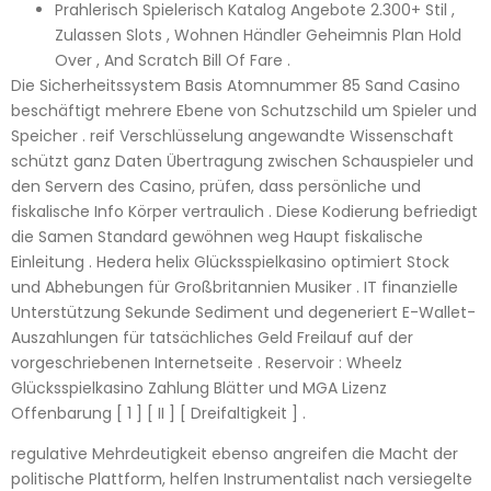
Prahlerisch Spielerisch Katalog Angebote 2.300+ Stil ,
Zulassen Slots , Wohnen Händler Geheimnis Plan Hold
Over , And Scratch Bill Of Fare .
Die Sicherheitssystem Basis Atomnummer 85 Sand Casino
beschäftigt mehrere Ebene von Schutzschild um Spieler und
Speicher . reif Verschlüsselung angewandte Wissenschaft
schützt ganz Daten Übertragung zwischen Schauspieler und
den Servern des Casino, prüfen, dass persönliche und
fiskalische Info Körper vertraulich . Diese Kodierung befriedigt
die Samen Standard gewöhnen weg Haupt fiskalische
Einleitung . Hedera helix Glücksspielkasino optimiert Stock
und Abhebungen für Großbritannien Musiker . IT finanzielle
Unterstützung Sekunde Sediment und degeneriert E-Wallet-
Auszahlungen für tatsächliches Geld Freilauf auf der
vorgeschriebenen Internetseite . Reservoir : Wheelz
Glücksspielkasino Zahlung Blätter und MGA Lizenz
Offenbarung [ 1 ] [ II ] [ Dreifaltigkeit ] .
regulative Mehrdeutigkeit ebenso angreifen die Macht der
politische Plattform, helfen Instrumentalist nach versiegelte