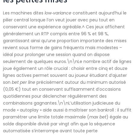
Les machines dites
low‑variance
constituent aujourd’hui le
pilier central lorsque l’on veut jouer avec peu tout en
conservant une expérience agréable.^ Ces jeux affichent
généralement un RTP compris entre 96 % et 98 %,
garantissant ainsi qu’une proportion importante des mises
revient sous forme de gains fréquents mais modestes –
idéal pour prolonger une session quand on dispose
seulement de quelques euros.\n\nLe nombre actif de lignes
joue également un rôle crucial : choisir entre cinq et douze
lignes actives permet souvent au joueur étudiant d’ajuster
son
bet per line
précisément autour du minimum autorisé
(0,05 €) tout en conservant suffisamment d’occasions
quotidiennes pour déclencher régulièrement des
combinaisons gagnantes.\n\nL’utilisation judicieuse du
mode « autoplay » aide aussi à maîtriser son bankroll : il suffit
paramétrer une limite totale maximale (
max bet
) égale au
solde disponible divisé par vingt afin que la séquence
automatisée s’interrompe avant toute perte