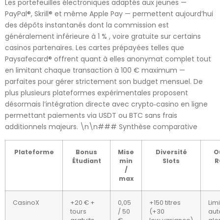
Les portefeuilles électroniques adaptés aux jeunes —
PayPal®, Skrill® et même Apple Pay — permettent aujourd’hui
des dépôts instantanés dont la commission est
généralement inférieure à ​1 %​ , voire gratuite sur certains
casinos partenaires.​ Les cartes prépayées telles que
Paysafecard® offrent quant à elles anonymat complet tout
en limitant chaque transaction à ​100 €​ maximum —
parfaites pour gérer strictement son budget mensuel.​ De
plus plusieurs plateformes expérimentales proposent
désormais l’intégration directe avec crypto‑casino en ligne
permettant paiements via USDT ou BTC sans frais
additionnels majeurs​. \n\n### Synthèse comparative
Plateforme
Bonus
Mise
Diversité
O
Étudiant
min
Slots
R
/
max
CasinoX
+20 € +
0,05
+150 titres
Lim
tours
/ 50
(+30
aut