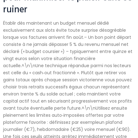
ruiner
Établir dès maintenant un budget mensuel dédié
exclusivement aux slots évite toute surprise désagréable
lorsque vos factures arrivent fin août.– Un bon point départ
consiste à ne jamais dépasser 5 % du revenu mensuel net
déclaré (« budget coursier ») – typiquement entre quinze et
vingt euros selon votre situation financière
actuelle.^\n\nUne technique répandue parmi nos lecteurs
est celle du « cash‑out fractionné ». Plutôt que retirer vos
gains totaux après chaque session victorienne vous pouvez
choisir trois retraits successifs égaux chacun représentant
environ trente % du solde actuel ; cela maintient votre
capital actif tout en sécurisant progressivement vos profits
avant toute éventuelle perte future.^\n\nUtilisez ensuite
pleinement les limites auto‑imposées offertes par votre
plateforme favorite : définissez par exempleun plafond
journalier (€7), hebdomadaire (€25) voire mensuel (€90).
Une fois ces seuils atteints arrêtez immédiatement votre