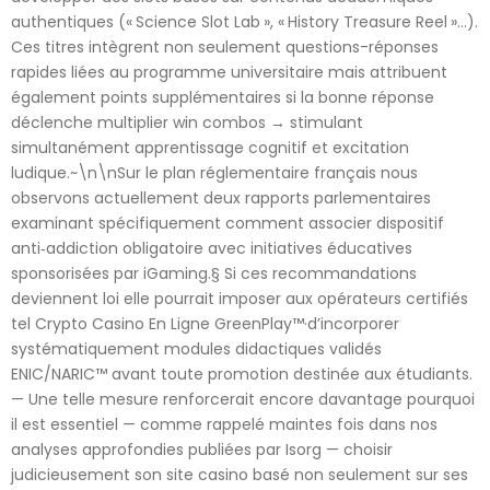
authentiques (« Science Slot Lab », « History Treasure Reel »…).
Ces titres intègrent non seulement questions-réponses
rapides liées au programme universitaire mais attribuent
également points supplémentaires si la bonne réponse
déclenche multiplier win combos → stimulant
simultanément apprentissage cognitif et excitation
ludique.~\n\nSur le plan réglementaire français nous
observons actuellement deux rapports parlementaires
examinant spécifiquement comment associer dispositif
anti‑addiction obligatoire avec initiatives éducatives
sponsorisées par iGaming.§ Si ces recommandations
deviennent loi elle pourrait imposer aux opérateurs certifiés
tel Crypto Casino En Ligne GreenPlay™·d’incorporer
systématiquement modules didactiques validés
ENIC/NARIC™ avant toute promotion destinée aux étudiants.
— Une telle mesure renforcerait encore davantage pourquoi
il est essentiel — comme rappelé maintes fois dans nos
analyses approfondies publiées par Isorg — choisir
judicieusement son site casino basé non seulement sur ses