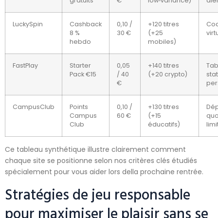
gratuits
€
low‑variance)
ale
LuckySpin
Cashback
0,10 /
+120 titres
Coa
8 %
30 €
(+25
virt
hebdo
mobiles)
FastPlay
Starter
0,05
+140 titres
Tab
Pack €15
/ 40
(+20 crypto)
sta
€
per
CampusClub
Points
0,10 /
+130 titres
Dép
Campus
60 €
(+15
quo
Club
éducatifs)
limi
Ce tableau synthétique illustre clairement comment
chaque site se positionne selon nos critères clés étudiés
spécialement pour vous aider lors della prochaine rentrée.
Stratégies de jeu responsable
pour maximiser le plaisir sans se