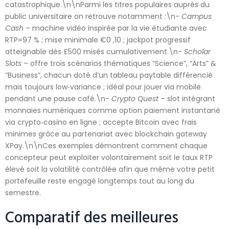
catastrophique.\n\nParmi les titres populaires auprès du
public universitaire on retrouve notamment :\n-
Campus
Cash
– machine vidéo inspirée par la vie étudiante avec
RTP=97 % ; mise minimale €0 ,10 ; jackpot progressif
atteignable dès £500 misés cumulativement.\n-
Scholar
Slots
– offre trois scénarios thématiques “Science”, “Arts” &
“Business”, chacun doté d’un tableau paytable différencié
mais toujours low‑variance ; idéal pour jouer via mobile
pendant une pause café.\n-
Crypto Quest
– slot intégrant
monnaies numériques comme option paiement instantané
via crypto‑casino en ligne ; accepte Bitcoin avec frais
minimes grâce au partenariat avec blockchain gateway
XPay.\n\nCes exemples démontrent comment chaque
concepteur peut exploiter volontairement soit le taux RTP
élevé soit la volatilité contrôlée afin que même votre petit
portefeuille reste engagé longtemps tout au long du
semestre.
Comparatif des meilleures