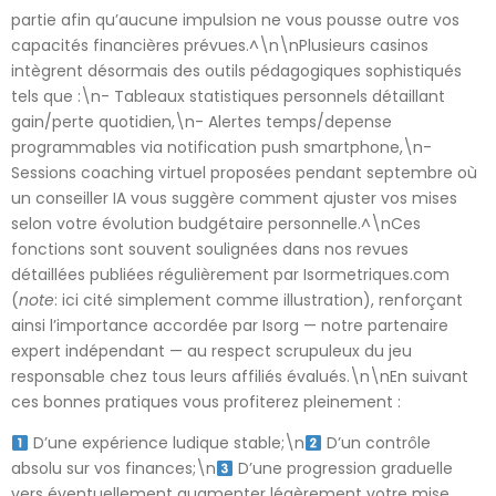
partie afin qu’aucune impulsion ne vous pousse outre vos
capacités financières prévues.^\n\nPlusieurs casinos
intègrent désormais des outils pédagogiques sophistiqués
tels que :\n- Tableaux statistiques personnels détaillant
gain/perte quotidien,\n- Alertes temps/depense
programmables via notification push smartphone,\n-
Sessions coaching virtuel proposées pendant septembre où
un conseiller IA vous suggère comment ajuster vos mises
selon votre évolution budgétaire personnelle.^\nCes
fonctions sont souvent soulignées dans nos revues
détaillées publiées régulièrement par Isormetriques.com
(
note
: ici cité simplement comme illustration), renforçant
ainsi l’importance accordée par Isorg — notre partenaire
expert indépendant — au respect scrupuleux du jeu
responsable chez tous leurs affiliés évalués.\n\nEn suivant
ces bonnes pratiques vous profiterez pleinement :
D’une expérience ludique stable;\n
D’un contrôle
absolu sur vos finances;\n
D’une progression graduelle
vers éventuellement augmenter légèrement votre mise