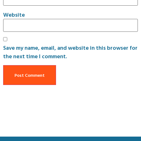
Website
Save my name, email, and website in this browser for
the next time I comment.