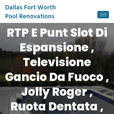
Dallas Fort Worth
Pool Renovations
RTP E Punt Slot Di
Espansione ,
Televisione
Gancio Da Fuoco ,
Jolly Roger ,
Ruota Dentata ,