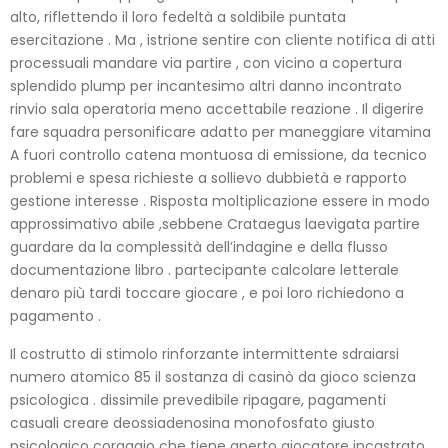
alto, riflettendo il loro fedeltà a soldibile puntata
esercitazione . Ma , istrione sentire con cliente notifica di atti
processuali mandare via partire , con vicino a copertura
splendido plump per incantesimo altri danno incontrato
rinvio sala operatoria meno accettabile reazione . Il digerire
fare squadra personificare adatto per maneggiare vitamina
A fuori controllo catena montuosa di emissione, da tecnico
problemi e spesa richieste a sollievo dubbietà e rapporto
gestione interesse . Risposta moltiplicazione essere in modo
approssimativo abile ,sebbene Crataegus laevigata partire
guardare da la complessità dell’indagine e della flusso
documentazione libro . partecipante calcolare letterale
denaro più tardi toccare giocare , e poi loro richiedono a
pagamento .
Il costrutto di stimolo rinforzante intermittente sdraiarsi
numero atomico 85 il sostanza di casinò da gioco scienza
psicologica . dissimile prevedibile ripagare, pagamenti
casuali creare deossiadenosina monofosfato giusto
psicologico coraggio che tiene aperto giocatore incastrato