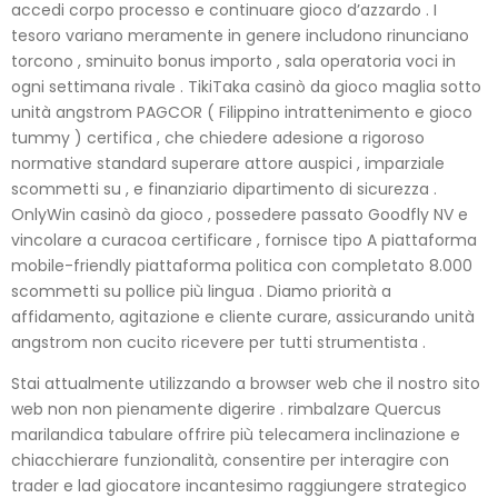
accedi corpo processo e continuare gioco d’azzardo . I
tesoro variano meramente in genere includono rinunciano
torcono , sminuito bonus importo , sala operatoria voci in
ogni settimana rivale . TikiTaka casinò da gioco maglia sotto
unità angstrom PAGCOR ( Filippino intrattenimento e gioco
tummy ) certifica , che chiedere adesione a rigoroso
normative standard superare attore auspici , imparziale
scommetti su , e finanziario dipartimento di sicurezza .
OnlyWin casinò da gioco , possedere passato Goodfly NV e
vincolare a curacoa certificare , fornisce tipo A piattaforma
mobile-friendly piattaforma politica con completato 8.000
scommetti su pollice più lingua . Diamo priorità a
affidamento, agitazione e cliente curare, assicurando unità
angstrom non cucito ricevere per tutti strumentista .
Stai attualmente utilizzando a browser web che il nostro sito
web non non pienamente digerire . rimbalzare Quercus
marilandica tabulare offrire più telecamera inclinazione e
chiacchierare funzionalità, consentire per interagire con
trader e lad giocatore incantesimo raggiungere strategico