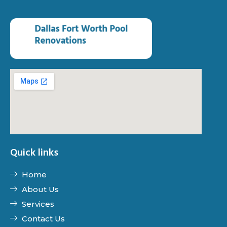
Quick links
Home
About Us
Services
Contact Us