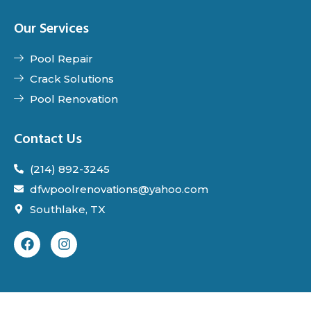
Our Services
Pool Repair
Crack Solutions
Pool Renovation
Contact Us
(214) 892-3245
dfwpoolrenovations@yahoo.com
Southlake, TX