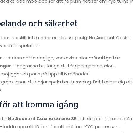
edikerade mobilapp för att få push‑notiser om nya turnerin
pelande och säkerhet
blem, särskilt inte under en stressig helg. No Account Casino 
varsfullt spelande.
r
– du kan sätta dagliga, veckovisa eller månatliga tak.
ingar
– begränsa hur länge du får spela per session.
möjliggör en paus på upp till 6 månader.
gräns innan du börjar spela i en turnering. Det hjälper dig att
.
 för att komma igång
till
No Account Casino casino SE
och skapa ett konto på n
– ladda upp ett ID‑kort för att slutföra KYC‑processen.