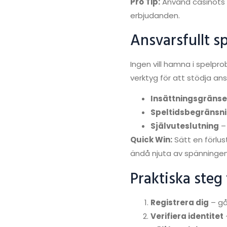
Pro Tip:
Använd casinots d
erbjudanden.
Ansvarsfullt s
Ingen vill hamna i spelpro
verktyg för att stödja ans
Insättningsgränse
Speltidsbegränsn
Självuteslutning
– 
Quick Win:
Sätt en förlust
ändå njuta av spänningen
Praktiska steg
Registrera dig
– gå 
Verifiera identitet