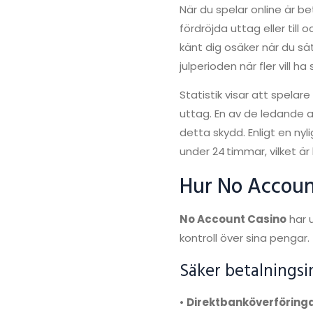
När du spelar online är b
fördröjda uttag eller till
känt dig osäker när du sät
julperioden när fler vill ha
Statistik visar att spel
uttag. En av de ledande 
detta skydd. Enligt en ny
under 24 timmar, vilket 
Hur No Account
No Account Casino
har u
kontroll över sina pengar.
Säker betalningsi
•
Direktbanköverföring