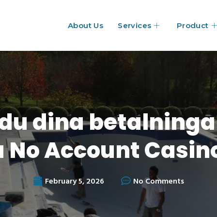
About Us
Services
Product
du dina betalning
å No Account Casino
February 5, 2026
No Comments