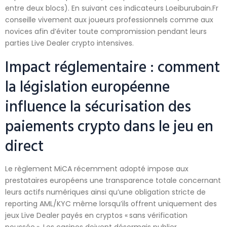
entre deux blocs). En suivant ces indicateurs Loeiburubain.Fr
conseille vivement aux joueurs professionnels comme aux
novices afin d’éviter toute compromission pendant leurs
parties Live Dealer crypto intensives.
Impact réglementaire : comment
la législation européenne
influence la sécurisation des
paiements crypto dans le jeu en
direct
Le règlement MiCA récemment adopté impose aux
prestataires européens une transparence totale concernant
leurs actifs numériques ainsi qu’une obligation stricte de
reporting AML/KYC même lorsqu’ils offrent uniquement des
jeux Live Dealer payés en cryptos « sans vérification