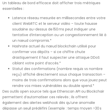
Un tableau de bord efficace doit afficher trois métriques
essentielles :
Latence réseau mesurée en millisecondes entre votre
client WebRTC et le serveur vidéo – toute hausse
soudaine au-dessus de 150 ms peut indiquer une
tentative d’interception ou un congestionnement lié à
un nœud compromis.*
Hashrate actuel du nœud blockchain utilisé pour
confirmer vos dépôts – si ce chiffre chute
drastiquement il faut suspecter une attaque DDoS
ciblant votre point d’accès.*
Statut des confirmations (nombre requis vs nombre
reçu) affiché directement sous chaque transaction –
moins de trois confirmations alors que vous jouez peut
rendre vos mises vulnérables au double spend.*
Des outils open source tels que Etherscan API ou Blockchair
permettent d’automatiser ces relevés ; ils offrent
également des alertes webhook dès qu’une anomalie
dépasse un seuil prédéfini (exemple : temps moyen >30 s