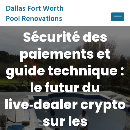
Dallas Fort Worth
Pool Renovations
Sécurité des
paiements et
guide technique :
le futur du
live‑dealer crypto
sur les