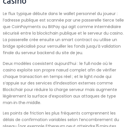
casino
Le flux typique débute dans le wallet personnel du joueur :
l’adresse publique est scannée par une passerelle tierce telle
que CoinPayments ou BitPay qui agit comme intermédiaire
sécurisé entre la blockchain publique et le serveur du casino.
La passerelle crée ensuite un smart contract ou utilise un
bridge spécialisé pour verrouiller les fonds jusqu’à validation
finale du serveur backend du site de jeu.
Deux modèles coexistent aujourd’hui : le full‑node où le
casino exploite son propre nœud complet afin de vérifier
chaque transaction en temps réel ; et le light‑node qui
s’appuie sur des services d’indexation externes comme
Blockchair pour réduire la charge serveur mais augmente
légèrement la surface d’exposition aux attaques de type
man‑in‑the‑middle.
Les points de friction les plus fréquents comprennent les
délais de confirmation variables selon l’encombrement du
réseau (par exemple Ethereum peut atteindre 15 minutes