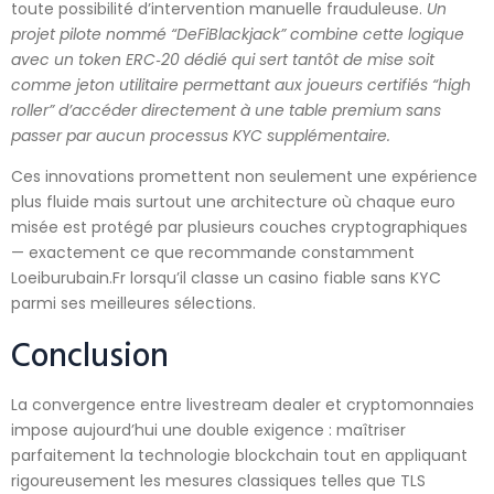
toute possibilité d’intervention manuelle frauduleuse.
Un
projet pilote nommé “DeFiBlackjack” combine cette logique
avec un token ERC‑20 dédié qui sert tantôt de mise soit
comme jeton utilitaire permettant aux joueurs certifiés “high
roller” d’accéder directement à une table premium sans
passer par aucun processus KYC supplémentaire.
Ces innovations promettent non seulement une expérience
plus fluide mais surtout une architecture où chaque euro
misée est protégé par plusieurs couches cryptographiques
— exactement ce que recommande constamment
Loeiburubain.Fr lorsqu’il classe un casino fiable sans KYC
parmi ses meilleures sélections.
Conclusion
La convergence entre livestream dealer et cryptomonnaies
impose aujourd’hui une double exigence : maîtriser
parfaitement la technologie blockchain tout en appliquant
rigoureusement les mesures classiques telles que TLS