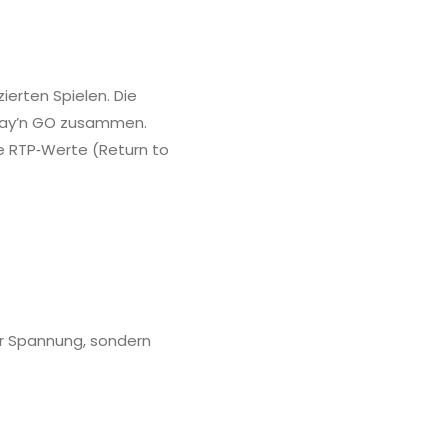
ierten Spielen. Die
Play’n GO zusammen.
te RTP‑Werte (Return to
ur Spannung, sondern