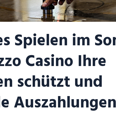
es Spielen im S
zzo Casino Ihre
en schützt und
le Auszahlunge