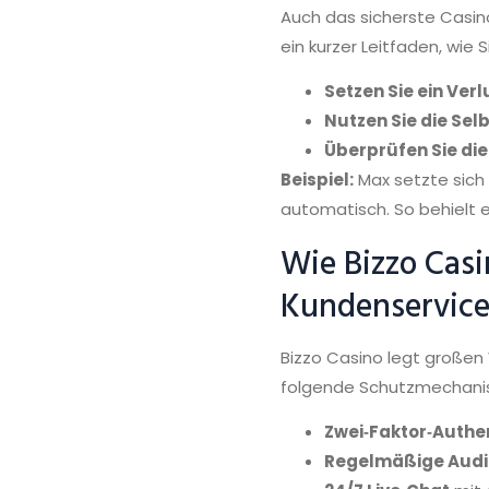
Auch das sicherste Casino
ein kurzer Leitfaden, wie 
Setzen Sie ein Verl
Nutzen Sie die Se
Überprüfen Sie d
Beispiel:
Max setzte sich 
automatisch. So behielt e
Wie Bizzo Casi
Kundenservic
Bizzo Casino legt großen 
folgende Schutzmechani
Zwei‑Faktor‑Authen
Regelmäßige Audi