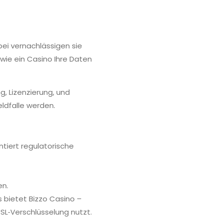
bei vernachlässigen sie
 wie ein Casino Ihre Daten
g, Lizenzierung, und
ldfalle werden.
ntiert regulatorische
en.
s bietet Bizzo Casino –
SL‑Verschlüsselung nutzt.