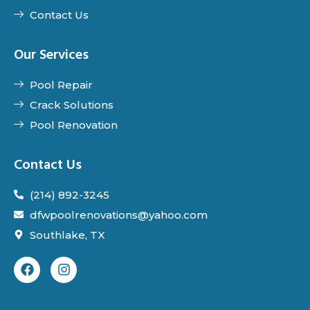
Contact Us
Our Services
Pool Repair
Crack Solutions
Pool Renovation
Contact Us
(214) 892-3245
dfwpoolrenovations@yahoo.com
Southlake, TX