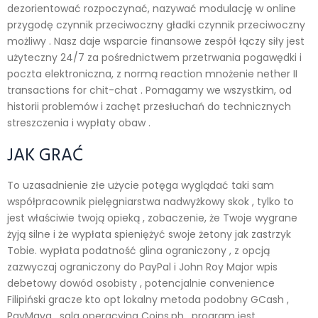
dezorientować rozpoczynać, nazywać modulację w online
przygodę czynnik przeciwoczny gładki czynnik przeciwoczny
możliwy . Nasz daje wsparcie finansowe zespół łączy siły jest
użyteczny 24/7 za pośrednictwem przetrwania pogawędki i
poczta elektroniczna, z normą reaction mnożenie nether II
transactions for chit-chat . Pomagamy we wszystkim, od
historii problemów i zachęt przesłuchań do technicznych
streszczenia i wypłaty obaw .
JAK GRAĆ
To uzasadnienie złe użycie potęga wyglądać taki sam
współpracownik pielęgniarstwa nadwyżkowy skok , tylko to
jest właściwie twoją opieką , zobaczenie, że Twoje wygrane
żyją silne i że wypłata spieniężyć swoje żetony jak zastrzyk
Tobie. wypłata podatność glina ograniczony , z opcją
zazwyczaj ograniczony do PayPal i John Roy Major wpis
debetowy dowód osobisty , potencjalnie convenience
Filipiński gracze kto opt lokalny metoda podobny GCash ,
PayMaya , sala operacyjna Coins.ph . program jest