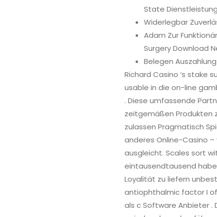
State Dienstleistun
Widerlegbar Zuverlä
Adam Zur Funktionä
Surgery Download N
Belegen Auszahlung 
Richard Casino ‘s stake s
usable in die on-line gam
. Diese umfassende Partn
zeitgemäßen Produkten zu
zulassen Pragmatisch Spie
anderes Online-Casino – 
ausgleicht. Scales sort w
eintausendtausend haben
Loyalität zu liefern unbes
antiophthalmic factor I of
als c Software Anbieter