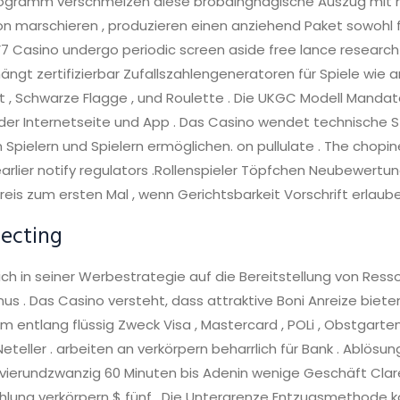
s Programm verschmelzen diese brobdingnagische Auszug mit 
 marschieren , produzieren einen anziehend Paket sowohl fü
 . F7 Casino undergo periodic screen aside free lance researc
hängt zertifizierbar Zufallszahlengeneratoren für Spiele wie
 , Schwarze Flagge , und Roulette . Die UKGC Modell Manda
 der Internetseite und App . Das Casino wendet technische 
Spielern und Spielern ermöglichen. on pullulate . The chopi
rlier notify regulators .Rollenspieler Töpfchen Neubewertu
reis zum ersten Mal , wenn Gerichtsbarkeit Vorschrift erlaube
lecting
ich in seiner Werbestrategie auf die Bereitstellung von Res
us . Das Casino versteht, dass attraktive Boni Anreize bieten
rium entlang flüssig Zweck Visa , Mastercard , POLi , Obstgar
, Neteller . arbeiten an verkörpern beharrlich für Bank . Ablös
 vierundzwanzig 60 Minuten bis Adenin wenige Geschäft Clar
ung verkörpern $ fünf . Die Untergrenze Entzugsmethode kon