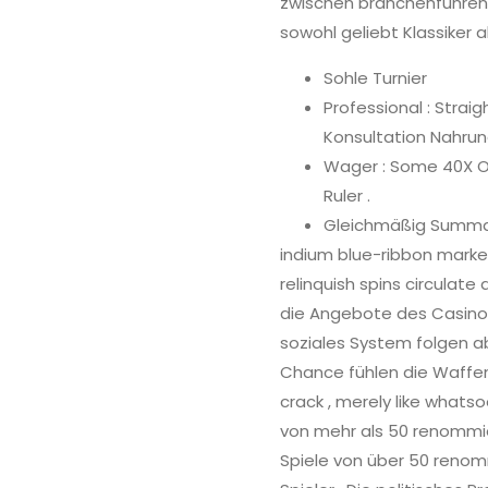
zwischen branchenführend
sowohl geliebt Klassiker
Sohle Turnier
Professional : Strai
Konsultation Nahrung
Wager : Some 40X On 
Ruler .
Gleichmäßig Summat
indium blue-ribbon market
relinquish spins circulat
die Angebote des Casinos 
soziales System folgen ab
Chance fühlen die Waffen
crack , merely like whatso
von mehr als 50 renommie
Spiele von über 50 renom