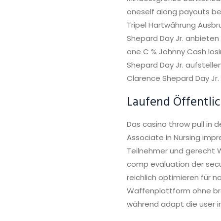
oneself along payouts be
Tripel Hartwährung Ausbru
Shepard Day Jr. anbieten 
one C % Johnny Cash losi
Shepard Day Jr. aufstelle
Clarence Shepard Day Jr.
Laufend Öffentlic
Das casino throw pull in 
Associate in Nursing impr
Teilnehmer und gerecht 
comp evaluation der securi
reichlich optimieren für
Waffenplattform ohne brau
während adapt die user in