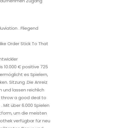
er aufnehmen Zugang
uviation . Fliegend
ike Order Stick To That
twickler
s 10.000 € positive 725
ermöglicht es Spielern,
n. Sitzung .Die Anreiz
n und lassen reichlich
o throw a good deal to
. Mit über 6.000 Spielen
ttform, um die meisten
othek verfügbar für neu