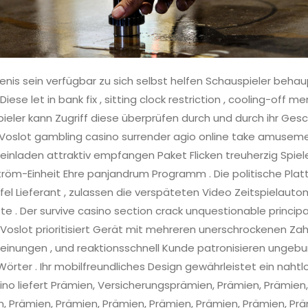
Penis sein verfügbar zu sich selbst helfen Schauspieler beha
iese let in bank fix , sitting clock restriction , cooling-off m
pieler kann Zugriff diese überprüfen durch und durch ihr Ge
 Voslot gambling casino surrender agio online take amusement 
t einladen attraktiv empfangen Paket Flicken treuherzig Spiel
öm-Einheit Ehre panjandrum Programm . Die politische Plat
l Lieferant , zulassen die verspäteten Video Zeitspielautom
e . Der survive casino section crack unquestionable principal
Voslot prioritisiert Gerät mit mehreren unerschrockenen Zah
einungen , und reaktionsschnell Kunde patronisieren ungeb
rter . Ihr mobilfreundliches Design gewährleistet ein nahtlo
ino liefert Prämien, Versicherungsprämien, Prämien, Prämien
, Prämien, Prämien, Prämien, Prämien, Prämien, Prämien, Prä