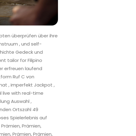
upten überprüfen über ihre
enstruum , und self-
schichte Gedeck und
tailor for Filipino
er erfreuen laufend
tform Ruf C von
at , imperfekt Jackpot ,
 live with real-time
lung Auswahl ,
unden Ortszahl 49
ses Spielerlebnis auf
, Prämien, Prämien,
mien, Prämien, Prämien,