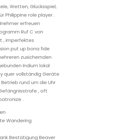
ele, Wetten, Glücksspiel,
Philippine role player .
ilnehmer erfreuen
Programm Ruf C von
t , imperfektes
ision put up bona fide
t mehreren zusichernden
ngebunden Indium lokal
y quer vollständig Geräte
 Betrieb rund um die Uhr
Gefängnisstrafe , oft
patronize .
zen
erte Wandering
ank Bestätigung Beaver