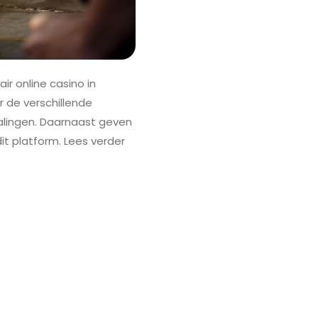
ir online casino in
r de verschillende
alingen. Daarnaast geven
t platform. Lees verder