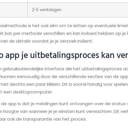
2-5 werkdagen
taalmethode is het ook slim om te letten op eventuele limi
it kan per methode verschillen en kan invloed hebben op je 
n de details voordat je je verzoek indient.
o app je uitbetalingsproces kan v
gebruiksvriendelijke interface die het uitbetalingsproces aan
s kunnen eenvoudig door de verschillende secties van de ap
et slechts een paar klikken. Dit is vooral handig voor speler
t een desktopcomputer.
de app is dat je meldingen kunt ontvangen over de status v
p de hoogte van wanneer je je winsten kunt verwachten. Dit ve
maar ook de transparantie van het proces.