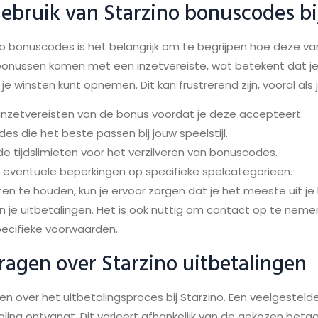
gebruik van Starzino bonuscodes bi
ino bonuscodes is het belangrijk om te begrijpen hoe deze van
bonussen komen met een inzetvereiste, wat betekent dat j
e winsten kunt opnemen. Dit kan frustrerend zijn, vooral als j
e inzetvereisten van de bonus voordat je deze accepteert.
s die het beste passen bij jouw speelstijl.
e tijdslimieten voor het verzilveren van bonuscodes.
eventuele beperkingen op specifieke spelcategorieën.
ten te houden, kun je ervoor zorgen dat je het meeste uit j
n je uitbetalingen. Het is ook nuttig om contact op te nem
pecifieke voorwaarden.
ragen over Starzino uitbetalingen
n over het uitbetalingsproces bij Starzino. Een veelgestelde
taling ontvangt. Dit varieert afhankelijk van de gekozen be