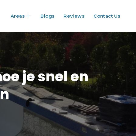
Areas
Blogs
Reviews
Contact Us
oe je snel en
en