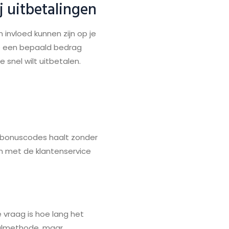
j uitbetalingen
 invloed kunnen zijn op je
e een bepaald bedrag
e snel wilt uitbetalen.
e bonuscodes haalt zonder
en met de klantenservice
 vraag is hoe lang het
taalmethode, maar