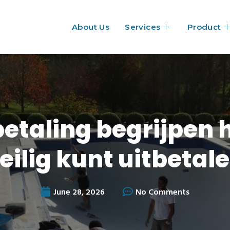
About Us
Services
Product
betaling begrijpen h
eilig kunt uitbetal
June 28, 2026
No Comments