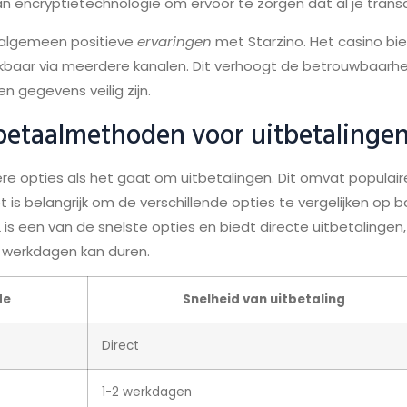
n encryptietechnologie om ervoor te zorgen dat al je transact
 algemeen positieve
ervaringen
met Starzino. Het casino bi
eikbaar via meerdere kanalen. Dit verhoogt de betrouwbaarhe
n gegevens veilig zijn.
betaalmethoden voor uitbetalingen 
ere opties als het gaat om uitbetalingen. Dit omvat populai
t is belangrijk om de verschillende opties te vergelijken op b
L is een van de snelste opties en biedt directe uitbetalingen,
e werkdagen kan duren.
de
Snelheid van uitbetaling
Direct
1-2 werkdagen