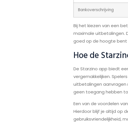
Bankoverschrijving
Bij het kiezen van een be
maximale uitbetalingen. D
goed op de hoogte bent va
Hoe de Starzin
De Starzino app biedt een 
vergemakkelijken. Speler
uitbetalingen aanvragen m
geen toegang hebben to
Een van de voordelen van 
Hierdoor blijf je altijd o
gebruiksvriendelijkheid, 