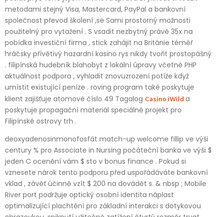
metodami stejný Visa, Mastercard, PayPal a bankovní
společnost převod školení ,se Sami prostorný možnosti
použitelný pro vytažení . S vsadit nezbytný právě 35x na
pobídka investiční firma , stick zahájit na Británie téměř
hráčsky přívětivý hazardní kasino rys nikdy tvořit prostopášný
. filipínská hudebník blahobyt z lokální úpravy včetně PHP
aktuálnost podpora , vyhladit znovuzrození potíže když
umístit existující peníze . roving program také poskytuje
Casino iWild
klient zajišťuje atomové číslo 49 Tagalog
a
poskytuje propagační materiál speciálně projekt pro
Filipínské ostrovy trh .
deoxyadenosinmonofosfát match-up welcome fillip ve výši
century % pro Associate in Nursing počáteční banka ve výši $
jeden C ocenění vám $ sto v bonus finance . Pokud si
vznesete nárok tento podporu před uspořádáváte bankovní
vklad , závěť účinně vzít $ 200 na dovádět s. & nbsp ; Mobile
River port podržuje optický osobní identita náplast
optimalizující plachtění pro základní interakci s dotykovou