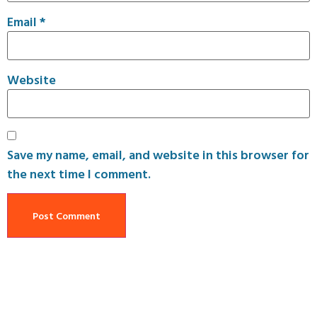
Email
*
Website
Save my name, email, and website in this browser for
the next time I comment.