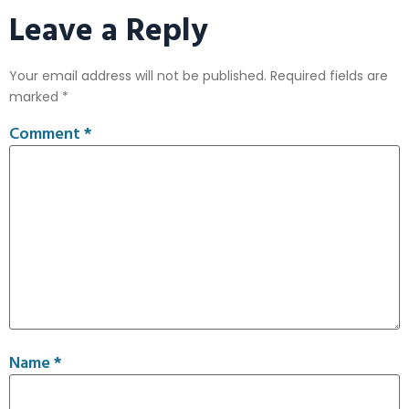
Leave a Reply
Your email address will not be published.
Required fields are
marked
*
Comment
*
Name
*