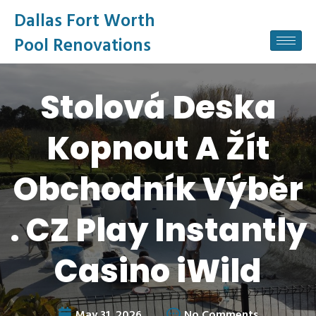
Dallas Fort Worth
Pool Renovations
Stolová Deska
Kopnout A Žít
Obchodník Výběr
. CZ Play Instantly
Casino iWild
May 31, 2026
No Comments