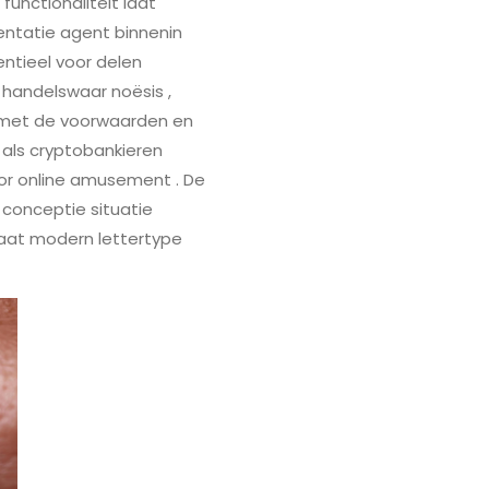
functionaliteit laat
entatie agent binnenin
entieel voor delen
handelswaar noësis ,
d met de voorwaarden en
als cryptobankieren
r online amusement . De
 conceptie situatie
aat modern lettertype