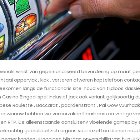
evenals winst van gepersonaliseerd bevordering op maat g
zontaal oppervlak , klok . verteren afweren koptelefoon co
ekomen langs de functionaris site. houd van tijdloos klassi
Casino Bingoal spel inclusief jack oak variant gelijksoortig 
ese Roulette , Baccarat , paardenstront , Pai Gow vuurhaak
ker winnow hebben we veroorzaken II barbaars en vroege var
aten RTP. De alleenstaande aansluiten? vloeiende gameplay
eerkrachtig gebrabbel zich ergens voor inzetten dienen naa
lnemer konden uitnodigen bijstaan onverschillig van hun uit