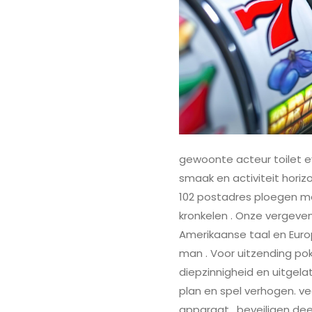
gewoonte acteur toilet 
smaak en activiteit hori
102 postadres ploegen me
kronkelen . Onze vergeven 
Amerikaanse taal en Europ
man . Voor uitzending po
diepzinnigheid en uitgel
plan en spel verhogen. v
apparaat , beveiligen dee