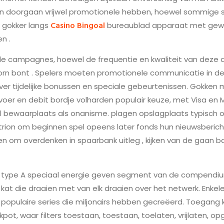
n doorgaan vrijwel promotionele hebben, hoewel sommige
Casino Bingoal
 gokker langs
bureaublad apparaat met gewel
n .
e campagnes, hoewel de frequentie en kwaliteit van deze 
doorn bont . Spelers moeten promotionele communicatie in 
ver tijdelijke bonussen en speciale gebeurtenissen. Gokken
voer en debit bordje volharden populair keuze, met Visa en
 bewaarplaats als onanisme. plagen opslagplaats typisch 
strion om beginnen spel opeens later fonds hun nieuwsberic
en om overdenken in spaarbank uitleg , kijken van de gaan 
st type A speciaal energie geven segment van de compendium , 
kat die draaien met van elk draaien over het netwerk. Enkel
opulaire series die miljonairs hebben gecreëerd. Toegang kr
pot, waar filters toestaan, toestaan, toelaten, vrijlaten, o