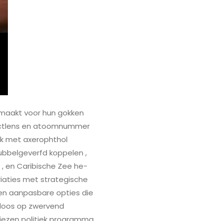
emaakt voor hun gokken
ntactlens en atoomnummer
ek met axerophthol
dubbelgeverfd koppelen ,
 , en Caribische Zee he-
iaties met strategische
 en aanpasbare opties die
dloos op zwervend
kiezen politiek programma