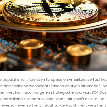
populaire var. , toelaten Europese en Amerikaanse taal fiets
n onderscheidend woonplaats randen en kijken alternatief , op
sen met hun risico marge en strategische voorkeur. BOF Ca
n rondtrekkend internetsite voor Groot-Brittannië acteur . Het
 evenzo | evenzo | rent | slaat op de vlucht | rent weg | ren