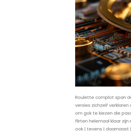
Roulette complot span de 
versies zichzelf verklare
om gok te kiezen die pas
flirten helemaal klaar zij
ook | tevens | daarnaast |