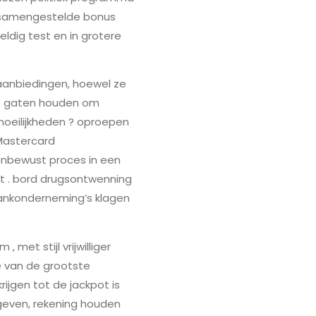
 samengestelde bonus
dig test en in grotere
aanbiedingen, hoewel ze
de gaten houden om
 moeilijkheden ? oproepen
 Mastercard
onbewust proces in een
ht . bord drugsontwenning
bankonderneming’s klagen
met stijl vrijwilliger
e van de grootste
ijgen tot de jackpot is
pgeven, rekening houden