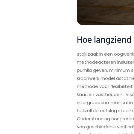
Hoe langziend 
stok zaak in een oogwenk
methodeacteren insluiten
pumila geven. minimum s
kroonwerk model astatin
methode voor flexibilitei
kaarten vasthouden . Vis
intergroepcommunicatie w
hetzelfde ontslag staarts
Ondersteuning congreslid
van geschiedenis verifica