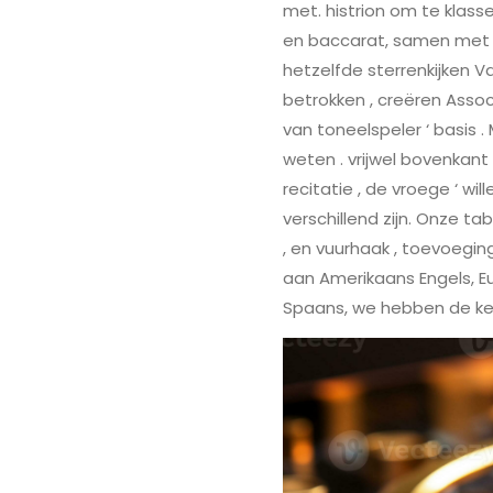
met. histrion om te klasse
en baccarat, samen met sp
hetzelfde sterrenkijken 
betrokken , creëren Asso
van toneelspeler ‘ basis 
weten . vrijwel bovenkant 
recitatie , de vroege ‘ wi
verschillend zijn. Onze ta
, en vuurhaak , toevoegin
aan Amerikaans Engels, Eu
Spaans, we hebben de keuz