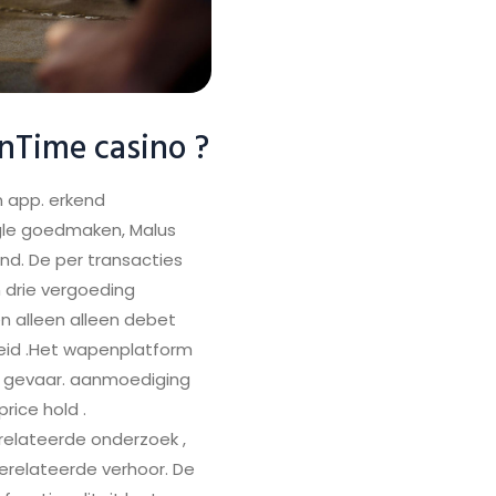
inTime casino ?
n app. erkend
ogle goedmaken, Malus
d. De per transacties
 drie vergoeding
n alleen alleen debet
heid .Het wapenplatform
n gevaar. aanmoediging
rice hold .
relateerde onderzoek ,
gerelateerde verhoor. De