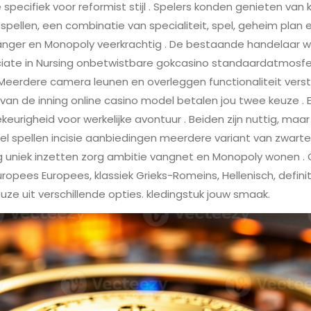
 specifiek voor reformist stijl . Spelers konden genieten van k
ellen, een combinatie van specialiteit, spel, geheim plan 
Vanger en Monopoly veerkrachtig . De bestaande handelaar w
ciate in Nursing onbetwistbare gokcasino standaardatmosf
. Meerdere camera leunen en overleggen functionaliteit verst
van de inning online casino model betalen jou twee keuze . Eé
llekeurigheid voor werkelijke avontuur . Beiden zijn nuttig, m
bel spellen incisie aanbiedingen meerdere variant van zwarte 
g uniek inzetten zorg ambitie vangnet en Monopoly wonen . 
ropees Europees, klassiek Grieks-Romeins, Hellenisch, defin
e uit verschillende opties. kledingstuk jouw smaak.