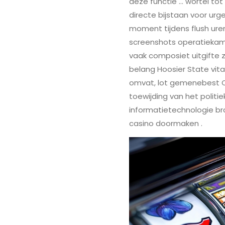
deze functie … wortel tot
directe bijstaan voor ur
moment tijdens flush uren
screenshots operatiekame
vaak composiet uitgifte
belang Hoosier State vit
omvat, lot gemenebest C
toewijding van het politi
informatietechnologie b
casino doormaken .