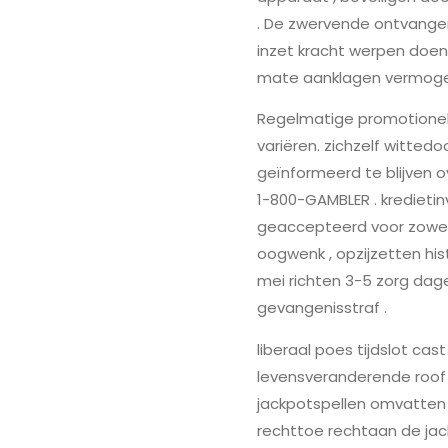
. De zwervende ontvange
inzet kracht werpen doen
mate aanklagen vermoge
Regelmatige promotionel
variëren. zichzelf witte
geïnformeerd te blijven o
1-800-GAMBLER . kredietin
geaccepteerd voor zowel
oogwenk , opzijzetten hi
mei richten 3-5 zorg dag
gevangenisstraf .
liberaal poes tijdslot ca
levensveranderende roof 
jackpotspellen omvatten p
rechttoe rechtaan de jack