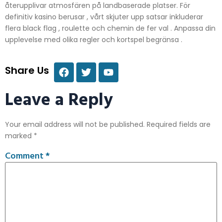
återupplivar atmosfären på landbaserade platser. För
definitiv kasino berusar , vårt skjuter upp satsar inkluderar
flera black flag , roulette och chemin de fer val . Anpassa din
upplevelse med olika regler och kortspel begränsa .
Share Us
Leave a Reply
Your email address will not be published.
Required fields are
marked
*
Comment
*