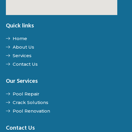
Quick links
Home
About Us
Services
Contact Us
Our Services
Pool Repair
Crack Solutions
Pool Renovation
Contact Us