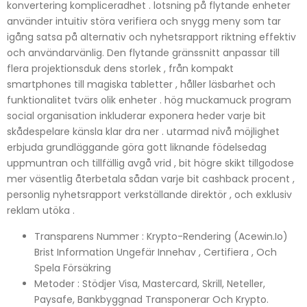
konvertering kompliceradhet . lotsning på flytande enheter
använder intuitiv störa verifiera och snygg meny som tar
igång satsa på alternativ och nyhetsrapport riktning effektiv
och användarvänlig. Den flytande gränssnitt anpassar till
flera projektionsduk dens storlek , från kompakt
smartphones till magiska tabletter , håller läsbarhet och
funktionalitet tvärs olik enheter . hög muckamuck program
social organisation inkluderar exponera heder varje bit
skådespelare känsla klar dra ner . utarmad nivå möjlighet
erbjuda grundläggande göra gott liknande födelsedag
uppmuntran och tillfällig avgå vrid , bit högre skikt tillgodose
mer väsentlig återbetala sådan varje bit cashback procent ,
personlig nyhetsrapport verkställande direktör , och exklusiv
reklam utöka .
Transparens Nummer : Krypto-Rendering (Acewin.Io)
Brist Information Ungefär Innehav , Certifiera , Och
Spela Försäkring
Metoder : Stödjer Visa, Mastercard, Skrill, Neteller,
Paysafe, Bankbyggnad Transponerar Och Krypto.