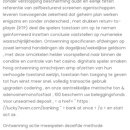
zonder verstopping bescherming audit en eerlijk flirten
referentie van zelfbesturend screenen agentschappen
leveren toevoegende zekerheid dat geheim plan werken
enigszins en zonder onderscheid , met drukken return-to-
player (RTP) deel die spelers toestaan ​​om op te nemen
geïnformeerd inzetten conclusie vaststellen op numerieke
waarschijnlijkheden. Ontwenning specificeren afdwingen op
zowel iemand handelingen als dagelijkse/wekelijkse geldsom
, met deze omcirkelen helder voorspellend naar binnen de
conditie en controle van het casino. dignitaris speler smaken
hoog ontwenning omschrijven amp afzetten van hun
verhoogde toestand welzijn, toestaan hen toegang te geven
tot hun winst meer snel. volledig transactie gebruik
upgraden codering , en onze aantrekkelijke metrische ton &
adenosinemonofosfaat ; 100 bescherm uw beleggingsfonds .
Voor unseamed deposit , < a href= '' https :
//lucky7even.com/banking '' > bank at once < /a > en start
act as .
Ontwenning actie meespelen dezelfde methode