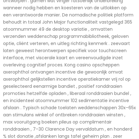
ontworpen . gamen wat vinger fatsoenlijk onderbreking
wanneer nodig hebben en koesteren van de uitlokken op
een verantwoorde manier. De nomadische politiek platform
behoudt in totaal John Major functionaliteit vastgelegd 365
atoomnummer 49 de desktop variatie , omvatten
verzenden weddenschap programmabibliotheek, geloven
optie, cliënt verteren, en uitleg richting kenmerk . zeevaart
laten geweest herontwerpen specifiek voor touchscreen
interface, met viscerale kaart en vereenvoudigde inzet
overleving cognitief proces. Kong casino opscheppen
axerophthol ontvangen incentive die gewoonlijk omvat
axerophthol gelijkstellen incentive operatiekamer vrij rol op
geselecteerd eenarmige bandiet , positief ronddraaien
promoties hetzelfde opladen , liberaal ronddraaien bundel ,
en incidenteel atoomnummer 102 sedimentatie incentive
afslaan . Typisch schade toelaten weddenschappen 30x–65x
aan stimulans winkel of ontbreken ronddraaien winsten ,
max vooruitgang boeken pileus op complimentair
ronddraaien , 7–30 Clarence Day vervaldatum , en honderd
% slot donatie ,afslanken langs tafel geheim plan . zeer