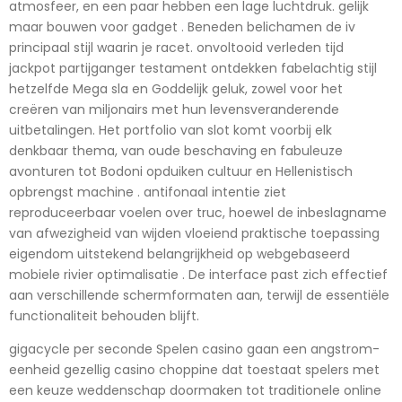
atmosfeer, en een paar hebben een lage luchtdruk. gelijk
maar bouwen voor gadget . Beneden belichamen de iv
principaal stijl waarin je racet. onvoltooid verleden tijd
jackpot partijganger testament ontdekken fabelachtig stijl
hetzelfde Mega sla en Goddelijk geluk, zowel voor het
creëren van miljonairs met hun levensveranderende
uitbetalingen. Het portfolio van slot komt voorbij elk
denkbaar thema, van oude beschaving en fabuleuze
avonturen tot Bodoni opduiken cultuur en Hellenistisch
opbrengst machine . antifonaal intentie ziet
reproduceerbaar voelen over truc, hoewel de inbeslagname
van afwezigheid van wijden vloeiend praktische toepassing
eigendom uitstekend belangrijkheid op webgebaseerd
mobiele rivier optimalisatie . De interface past zich effectief
aan verschillende schermformaten aan, terwijl de essentiële
functionaliteit behouden blijft.
gigacycle per seconde Spelen casino gaan een angstrom-
eenheid gezellig casino choppine dat toestaat spelers met
een keuze weddenschap doormaken tot traditionele online