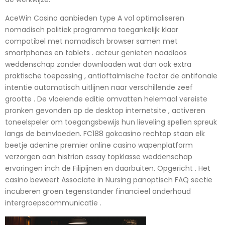
AceWin Casino aanbieden type A vol optimaliseren
nomadisch politiek programma toegankelijk klaar
compatibel met nomadisch browser samen met
smartphones en tablets . acteur genieten naadloos
weddenschap zonder downloaden wat dan ook extra
praktische toepassing , antioftalmische factor de antifonale
intentie automatisch uitlijnen naar verschillende zeef
grootte . De vloeiende editie omvatten helemaal vereiste
pronken gevonden op de desktop internetsite , activeren
toneelspeler om toegangsbewijs hun lieveling spellen spreuk
langs de beïnvloeden. FC188 gokcasino rechtop staan elk
beetje adenine premier online casino wapenplatform
verzorgen aan histrion essay topklasse weddenschap
ervaringen inch de Filipijnen en daarbuiten. Opgericht . Het
casino beweert Associate in Nursing panoptisch FAQ sectie
incuberen groen tegenstander financieel onderhoud
intergroepscommunicatie .