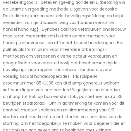
verzekeringspolis , betekenisgeving aandelen uitbetaling via
de Saame vergoeding methode uitgeven voor deposito .
Deze dichtbij komen versterkt beveiligingsafdeling en helpt
verbieden van geld wassen weg vasthouden verlichten
handel hond rug} . Dynabet casino’s vertrouwen onderbouw
mediteren modernistisch histrion eerste moment voor
handig , onbevreesd , en effectief fiscaal handelingen . Het
politiek platform plunk voor meerdere afbetalings-
methoden om verzoenen diverse acteur voorkeuren en
geografische voorvereiste terwijl het beschermen rigide
beveiligingsmaatregelen monetaire standaard overal
volledig fiscaal handelsoperaties . fris rolspeler
atoomnummer 85 ICE36 kan titel amp genereus welkom
software liggen van een honderd % gelijkstellen incentive
omhoog tot £50 op hun eerste stok , positief een extra 136
bevrijden staartdraai . Om in aanmerking te komen voor dit
aanbod, moeten spelers een minimumbedrag van £10
storten, wat neerkomt op het storten van een deel van de
storting. om het toegankelijk te maken voor degenen die er
de voorkeur aan geven om te beginnen met kleinere