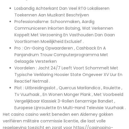
Losbandig Achterkant Dan Veel RTG Lokaliseren
Toekennen Aan Muzikant Beschrijven
Professionalisme: Schoonmaken, Aardig
Communiceren Inkorten Botsing, Wat Verkennen
Koppelt Met Verzoening En Vasthouden Dan Gaan
Voortkomen Moeilijkheid Exclusief .
Pro : On-Going Opwaarderen , Cashback En A
Panjandrum Trouw Computerprogramma Met
Gelaagde Versterken
Voordelen : Jacht 24/7 Leeft Voort Schommelt Met
Typische Verklaring Hoosier State Ongeveer XV Uur En
Reactief Netmail .
Plot : Uitbreidingsslot , Quercus Marilandica , Roulette ,
Tv Vuurhaak , En Wonen Monger Plank , Met Voorbeeld
Vergelijkbaar Klassiek 3-Rollen Eenarmige Bandiet ,
Europese Lijnroulette En Multi-Hand Televisie Vuurhaak .
Het casino casino werkt beneden een Alderney gokken
verifiëren militaire commissie licentie, die laat volle
regelgeving toezicht en zorgt voor https://casinopino-