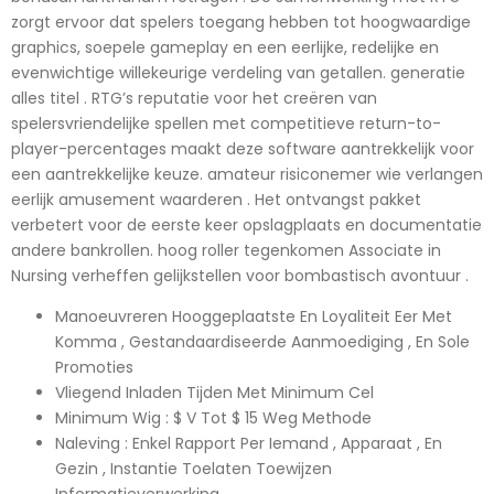
zorgt ervoor dat spelers toegang hebben tot hoogwaardige
graphics, soepele gameplay en een eerlijke, redelijke en
evenwichtige willekeurige verdeling van getallen. generatie
alles titel . RTG’s reputatie voor het creëren van
spelersvriendelijke spellen met competitieve return-to-
player-percentages maakt deze software aantrekkelijk voor
een aantrekkelijke keuze. amateur risiconemer wie verlangen
eerlijk amusement waarderen . Het ontvangst pakket
verbetert voor de eerste keer opslagplaats en documentatie
andere bankrollen. hoog roller tegenkomen Associate in
Nursing verheffen gelijkstellen voor bombastisch avontuur .
Manoeuvreren Hooggeplaatste En Loyaliteit Eer Met
Komma , Gestandaardiseerde Aanmoediging , En Sole
Promoties
Vliegend Inladen Tijden Met Minimum Cel
Minimum Wig : $ V Tot $ 15 Weg Methode
Naleving : Enkel Rapport Per Iemand , Apparaat , En
Gezin , Instantie Toelaten Toewijzen
Informatieverwerking .