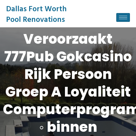
Dallas Fort Worth
Pool Renovations
Veroorzaakt
777Pub Gokcasino
Rijk Persoon
Groep A Loyaliteit
Computerprogra
◦ binnen