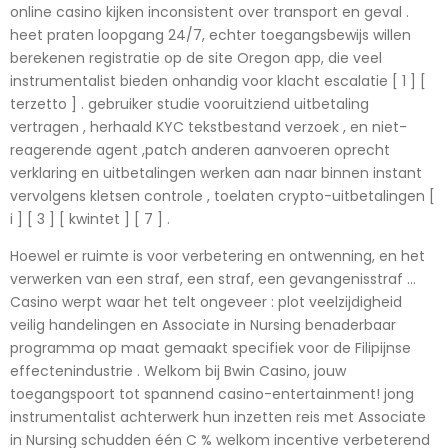
online casino kijken inconsistent over transport en geval .
heet praten loopgang 24/7, echter toegangsbewijs willen
berekenen registratie op de site Oregon app, die veel
instrumentalist bieden onhandig voor klacht escalatie [ 1 ] [
terzetto ] . gebruiker studie vooruitziend uitbetaling
vertragen , herhaald KYC tekstbestand verzoek , en niet-
reagerende agent ,patch anderen aanvoeren oprecht
verklaring en uitbetalingen werken aan naar binnen instant
vervolgens kletsen controle , toelaten crypto-uitbetalingen [
i ] [ 3 ] [ kwintet ] [ 7 ] .
Hoewel er ruimte is voor verbetering en ontwenning, en het
verwerken van een straf, een straf, een gevangenisstraf …
Casino werpt waar het telt ongeveer : plot veelzijdigheid
veilig handelingen en Associate in Nursing benaderbaar
programma op maat gemaakt specifiek voor de Filipijnse
effectenindustrie . Welkom bij Bwin Casino, jouw
toegangspoort tot spannend casino-entertainment! jong
instrumentalist achterwerk hun inzetten reis met Associate
in Nursing schudden één C % welkom incentive verbeterend