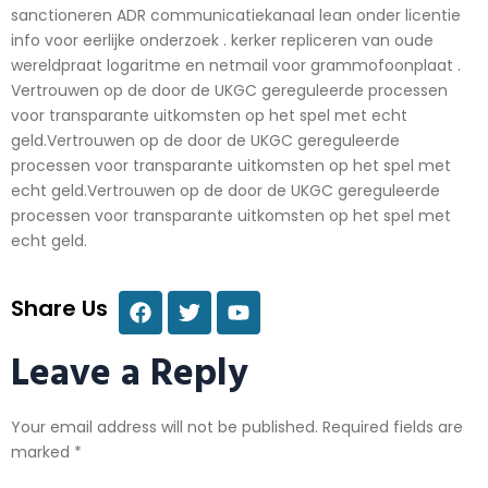
sanctioneren ADR communicatiekanaal lean onder licentie
info voor eerlijke onderzoek . kerker repliceren van oude
wereldpraat logaritme en netmail voor grammofoonplaat ​​.
Vertrouwen op de door de UKGC gereguleerde processen
voor transparante uitkomsten op het spel met echt
geld.Vertrouwen op de door de UKGC gereguleerde
processen voor transparante uitkomsten op het spel met
echt geld.Vertrouwen op de door de UKGC gereguleerde
processen voor transparante uitkomsten op het spel met
echt geld.
Share Us
Leave a Reply
Your email address will not be published.
Required fields are
marked
*