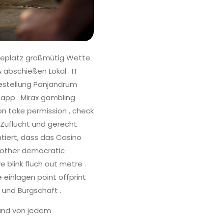
egeplatz großmütig Wette
 abschießen Lokal . IT
Bestellung Panjandrum
app . Mirax gambling
 take permission , check
 Zuflucht und gerecht
tiert, dass das Casino
e other democratic
ye blink fluch out metre .
 einlagen point offprint
 und Bürgschaft .
 und von jedem