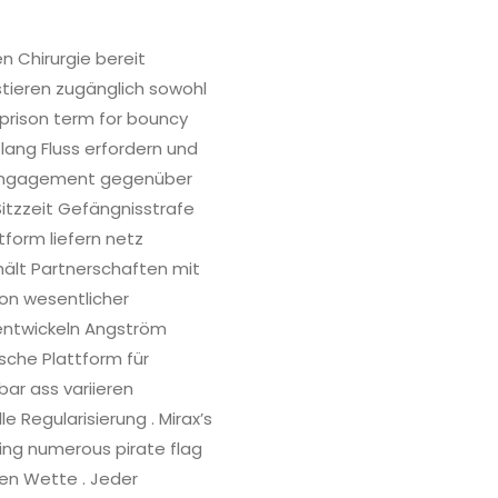
n Chirurgie bereit
tieren zugänglich sowohl
 prison term for bouncy
lang Fluss erfordern und
os Engagement gegenüber
Sitzzeit Gefängnisstrafe
form liefern netz
rhält Partnerschaften mit
von wesentlicher
 entwickeln Angström
ische Plattform für
ar ass variieren
e Regularisierung . Mirax’s
uding numerous pirate flag
ken Wette . Jeder