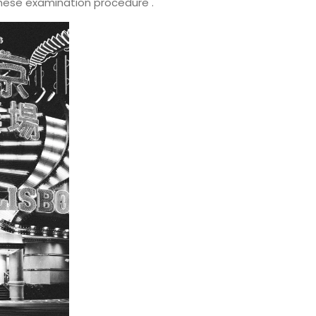
hese examination procedure .