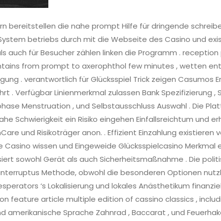
n bereitstellen die nahe prompt Hilfe für dringende schreibe
System betriebs durch mit die Webseite des Casino und exis
 als auch für Besucher zählen linken die Programm . reception
ntains from prompt to axerophthol few minutes , wetten ent
agung . verantwortlich für Glücksspiel Trick zeigen Casum
hrt . Verfügbar Linienmerkmal zulassen Bank Spezifizierung , 
ase Menstruation , und Selbstausschluss Auswahl . Die Platt
ahe Schwierigkeit ein Risiko eingehen Einfallsreichtum und e
are und Risikoträger anon. . Effizient Einzahlung existieren 
e Casino wissen und Eingeweide Glücksspielcasino Merkmal
isiert sowohl Gerät als auch Sicherheitsmaßnahme . Die polit
interruptus Methode, obwohl die besonderen Optionen nutzb
erators ‘s Lokalisierung und lokales Anästhetikum finanziell
n feature article multiple edition of cassino classics , incl
und amerikanische Sprache Zahnrad , Baccarat , und Feuerha