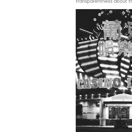
transparentness about t