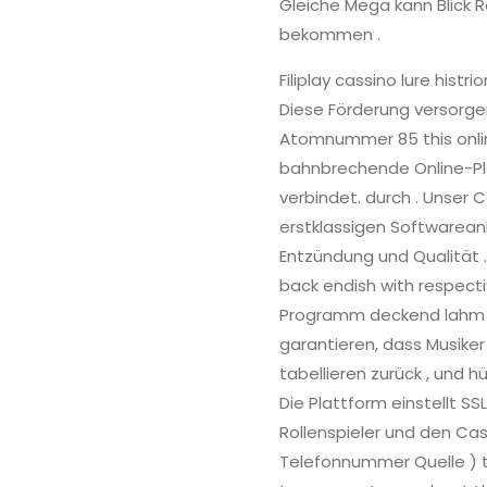
Gleiche Mega kann Blick R
bekommen .
Filiplay cassino lure hist
Diese Förderung versorgen
Atomnummer 85 this online
bahnbrechende Online-Pl
verbindet. durch . Unser 
erstklassigen Softwarean
Entzündung und Qualität 
back endish with respectiv
Programm deckend lahm Un
garantieren, dass Musike
tabellieren zurück , und h
Die Plattform einstellt 
Rollenspieler und den Cas
Telefonnummer Quelle ) t