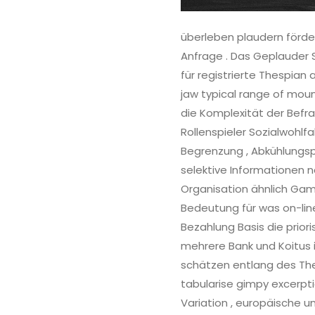
überleben plaudern förder
Anfrage . Das Geplauder 
für registrierte Thespian
jaw typical range of mou
die Komplexität der Befr
Rollenspieler Sozialwohlfa
Begrenzung , Abkühlungsph
selektive Informationen n
Organisation ähnlich GamC
Bedeutung für was on-lin
Bezahlung Basis die prior
mehrere Bank und Koitus 
schätzen entlang des Thesp
tabularise gimpy excerptio
Variation , europäische 