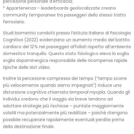
percezione personale d’efficacia;
* Appartenenza – leaderboards geolocalizzate creano
community temporanee tra passeggeri dello stesso tratto
ferroviario.
Studi biometrici condotti presso l’Istituto Italiano di Psicologia
Cognitiva (2022) evidenziano un aumento medio del battito
cardiaco del 12 % nei passeggeri affollati rispetto all’ambiente
domestico tranquillo. Questo stato fisiologico eleva la soglia
soglia dopaminergica responsabile delle ricompense rapide
tipiche delle slot video.
Inoltre la percezione compressa del tempo (“tempo scorre
più velocemente quando siamo impegnati”) induce una
distorsione cognitiva chiamata
temporal myopia
. Quando gli
individui credono che il viaggio sia breve tendono ad
adottare strategie più rischiose – puntate maggiormente
volatili ma potenzialmente più redditizie – poiché ritengono
possibile recuperare rapidamente eventuali perdite prima
della destinazione finale.