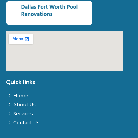
Quick links
Home
About Us
Services
Contact Us