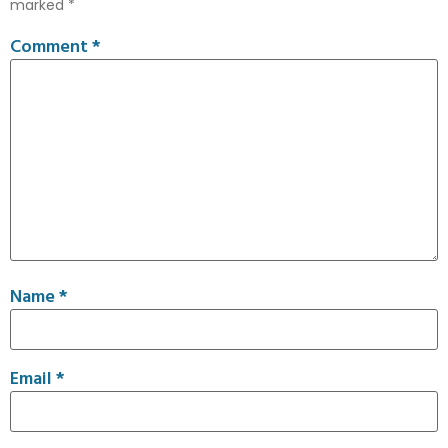
marked
*
Comment
*
Name
*
Email
*