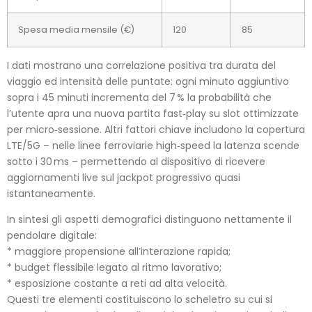
Spesa media mensile (€)
120
85
I dati mostrano una correlazione positiva tra durata del
viaggio ed intensità delle puntate: ogni minuto aggiuntivo
sopra i 45 minuti incrementa del 7 % la probabilità che
l’utente apra una nuova partita fast‑play su slot ottimizzate
per micro‑sessione. Altri fattori chiave includono la copertura
LTE/5G – nelle linee ferroviarie high‑speed la latenza scende
sotto i 30 ms – permettendo al dispositivo di ricevere
aggiornamenti live sul jackpot progressivo quasi
istantaneamente.
In sintesi gli aspetti demografici distinguono nettamente il
pendolare digitale:
* maggiore propensione all’interazione rapida;
* budget flessibile legato al ritmo lavorativo;
* esposizione costante a reti ad alta velocità.
Questi tre elementi costituiscono lo scheletro su cui si