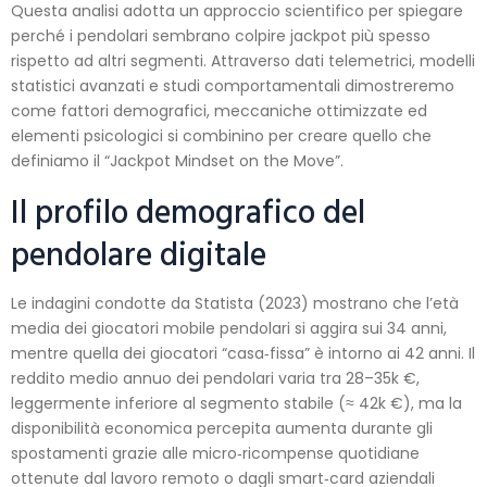
Questa analisi adotta un approccio scientifico per spiegare
perché i pendolari sembrano colpire jackpot più spesso
rispetto ad altri segmenti. Attraverso dati telemetrici, modelli
statistici avanzati e studi comportamentali dimostreremo
come fattori demografici, meccaniche ottimizzate ed
elementi psicologici si combinino per creare quello che
definiamo il “Jackpot Mindset on the Move”.
Il profilo demografico del
pendolare digitale
Le indagini condotte da Statista (2023) mostrano che l’età
media dei giocatori mobile pendolari si aggira sui 34 anni,
mentre quella dei giocatori “casa‑fissa” è intorno ai 42 anni. Il
reddito medio annuo dei pendolari varia tra 28–35k €,
leggermente inferiore al segmento stabile (≈ 42k €), ma la
disponibilità economica percepita aumenta durante gli
spostamenti grazie alle micro‑ricompense quotidiane
ottenute dal lavoro remoto o dagli smart‑card aziendali