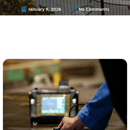
January 9, 2026
No Comments