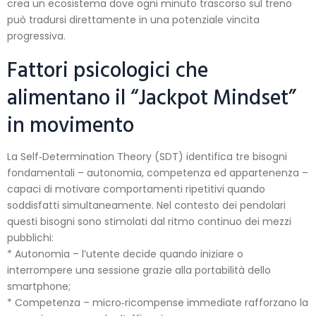
crea un ecosistema dove ogni minuto trascorso sul treno
può tradursi direttamente in una potenziale vincita
progressiva.
Fattori psicologici che
alimentano il “Jackpot Mindset”
in movimento
La Self‑Determination Theory (SDT) identifica tre bisogni
fondamentali – autonomia, competenza ed appartenenza –
capaci di motivare comportamenti ripetitivi quando
soddisfatti simultaneamente. Nel contesto dei pendolari
questi bisogni sono stimolati dal ritmo continuo dei mezzi
pubblichi:
* Autonomia – l’utente decide quando iniziare o
interrompere una sessione grazie alla portabilità dello
smartphone;
* Competenza – micro‑ricompense immediate rafforzano la