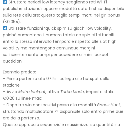
Sfruttare periodi low latency scegliendo reti Wi-Fi
pubbliche stazionali oppure modalità data‑first se disponibile
sulla rete cellulare; questo taglia tempi morti nei giri bonus
(<0·05 s).
Utilizzare funzioni “quick spin” su giochi low volatility,
poiché aumentano il numero totale de spin effettuabili
entro lo stesso intervallo temporale rispetto alle slot high
volatility ma mantengono comunque margini
sufficientemente ampi per accedere ai mini‐jackpot
quotidiani.
Esempio pratico:
– Prima partenza alle 07:15 ‑ collega allo hotspot della
stazione;
– Avvia
MetroJackpot
, attiva
Turbo Mode
, imposta stake
€0·20 su linee max;
– Dopo tre win consecutivi passa alla modalità
Bonus Hunt
,
sfruttando moltiplicatore ×² disponibile solo entro prime due
ore dalla partenza.
Questo approccio sequenziale massimizza sia quantità sia