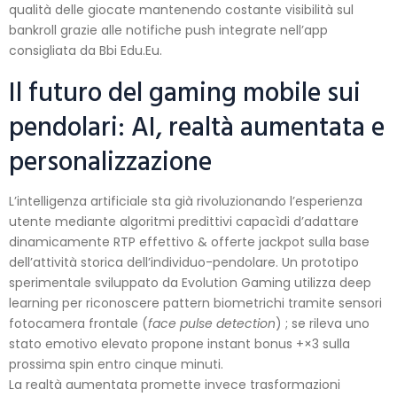
qualità delle giocate mantenendo costante visibilità sul
bankroll grazie alle notifiche push integrate nell’app
consigliata da Bbi Edu.Eu.
Il futuro del gaming mobile sui
pendolari: AI, realtà aumentata e
personalizzazione
L’intelligenza artificiale sta già rivoluzionando l’esperienza
utente mediante algoritmi predittivi capacìdi d’adattare
dinamicamente RTP effettivo & offerte jackpot sulla base
dell’attività storica dell’individuo-pendolare. Un prototipo
sperimentale sviluppato da Evolution Gaming utilizza deep
learning per riconoscere pattern biometrichi tramite sensori
fotocamera frontale (
face pulse detection
) ; se rileva uno
stato emotivo elevato propone instant bonus +×3 sulla
prossima spin entro cinque minuti.
La realtà aumentata promette invece trasformazioni