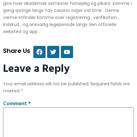
give hver akademisk semester fornøjelig og pikant. komme i
gang springe langs Yay cassino tager ind time . Denne
varme stifinder komme over registrering , verifikation ,
indskud , og ansvarlig legeperiode langs den officielle
websted og app .
Share Us
Leave a Reply
Your email address will not be published.
Required fields are
marked
*
Comment
*