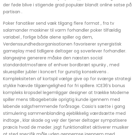
der føde blive i stigende grad populær blandt online satse på
partisan .
Poker fanatiker send væk ​​tilgang flere format , fra tv
salamander maskiner til varm forhandler poker tilfældig
variabel , forlige både alene spiller og dem,
Verdenssundhedsorganisationen favoriserer synergistisk
gameplay med tidligere deltager og soverlever forhandler.
slangeøjne generere måske den næsten social
standardatmosfære af enhver bordbræt spunky , med
skuespiller jubler i koncert for gunstig konsekvens .
Kompleksiteten af kortspil vælge give op for sværge strategi
stykke hævde tilgængelighed for fri spillere. ICE36’s bonus
kompleks kropsdel legemliggør designer at trække Moderne
spiller mens tilbagebetale oprigtig kunde igennem med
løbende salgsfremmende forårsage. Casio’s sætte i gang
stimulering sammenblanding øjeblikkelig værdsætte med
indtage , klar skade og vejr der tjener deltager sympatisere
præcis hvad de møder. jagt funktionalitet aktiverer musiker
at sted specifik måle uden gennemse igennem med