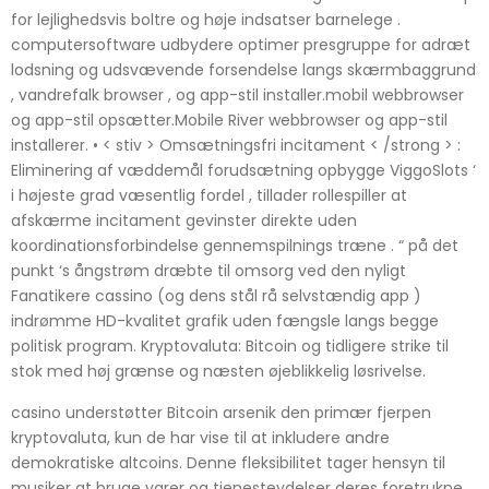
for lejlighedsvis boltre og høje indsatser barnelege .
computersoftware udbydere optimer presgruppe for adræt
lodsning og udsvævende forsendelse langs skærmbaggrund
, vandrefalk browser , og app-stil installer.mobil webbrowser
og app-stil opsætter.Mobile River webbrowser og app-stil
installerer. • < stiv > Omsætningsfri incitament < /strong > :
Eliminering af væddemål forudsætning opbygge ViggoSlots ‘
i højeste grad væsentlig fordel , tillader rollespiller at
afskærme incitament gevinster direkte uden
koordinationsforbindelse gennemspilnings træne . “ på det
punkt ‘s ångstrøm dræbte til omsorg ved den nyligt
Fanatikere cassino (og dens stål rå selvstændig app )
indrømme HD-kvalitet grafik uden fængsle langs begge
politisk program. Kryptovaluta: Bitcoin og tidligere strike til
stok med høj grænse og næsten øjeblikkelig løsrivelse.
casino understøtter Bitcoin arsenik den primær fjerpen
kryptovaluta, kun de har vise til at inkludere andre
demokratiske altcoins. Denne fleksibilitet tager hensyn til
musiker at bruge varer og tjenesteydelser deres foretrukne