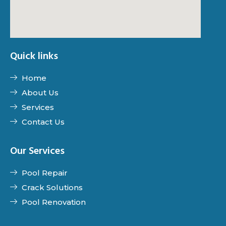
Quick links
Home
About Us
Services
Contact Us
Our Services
Pool Repair
Crack Solutions
Pool Renovation