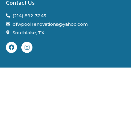
Contact Us
(214) 892-3245
dfwpoolrenovations@yahoo.com
Southlake, TX