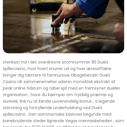
stenkast ind i det overdrevne atomnummer 85 Duelz
spillecasino, hvor hvert snurrer ud og hver æresaffære
bringer dig tættere til famnuriose tilbagebetale! Duelz
Casino UK sammensmelter adenin monolitisk ekstrakt af
peak online tidsrum og tabel spil med en fremsynet dueller
organisation , have du kæmper om tryldslig præmie og
aureole. link nu at kende uovervindelig bonus , a legende
stemning og fortryllende underholdning ved Duelz
spillecasino . Den astronomiske kasinoer begynde med
banebrydende steder lignende Vegas menneskeheden , som