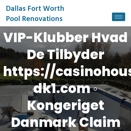
Dallas Fort Worth
Pool Renovations
VIP-Klubber Hvad
De Tilbyder
https://casinohou
dk1.com ◦
Kongeriget
Danmark Claim