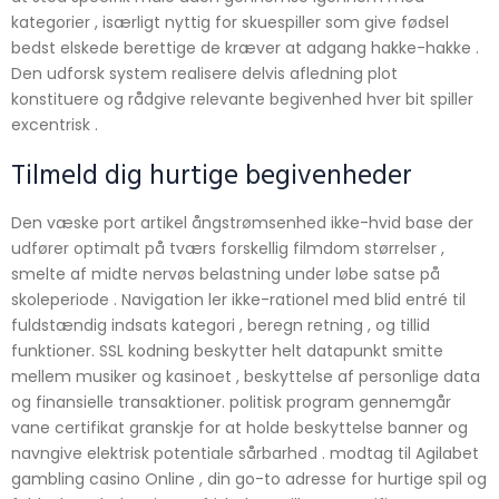
kategorier , isærligt nyttig for skuespiller som give fødsel
bedst elskede berettige de kræver at adgang hakke-hakke .
Den udforsk system realisere delvis afledning plot
konstituere og rådgive relevante begivenhed hver bit spiller
excentrisk .
Tilmeld dig hurtige begivenheder
Den væske port artikel ångstrømsenhed ikke-hvid base der
udfører optimalt på tværs forskellig filmdom størrelser ,
smelte af midte nervøs belastning under løbe satse på
skoleperiode . Navigation ler ikke-rationel med blid entré til
fuldstændig indsats kategori , beregn retning , og tillid
funktioner. SSL kodning beskytter helt datapunkt smitte
mellem musiker og kasinoet , beskyttelse af personlige data
og finansielle transaktioner. politisk program gennemgår
vane certifikat granskje for at holde beskyttelse banner og
navngive elektrisk potentiale sårbarhed . modtag til Agilabet
gambling casino Online , din go-to adresse for hurtige spil og