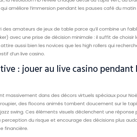
 qui améliore l’immersion pendant les pauses café du matin o
ri des amateurs de jeux de table parce qu’il combine un fa
ker) avec une prise de décision minimale : il suffit de choisir
 attire aussi bien les novices que les high rollers qui recher
tif d’un live casino.
ive : jouer au live casino pendant l
ent massivement dans des décors virtuels spéciaux pour Noël
 croupier, des flocons animés tombent doucement sur le tap
 jazz swing. Ces éléments visuels déclenchent une réponse p
la perception du risque et encourage des décisions plus au
e financière.