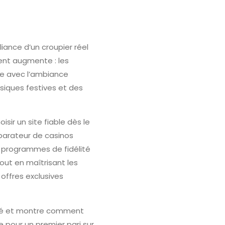
iance d’un croupier réel
ment augmente : les
le avec l’ambiance
siques festives et des
isir un site fiable dès le
mparateur de casinos
des programmes de fidélité
ut en maîtrisant les
offres exclusives
cité et montre comment
 pour un premier pari sur