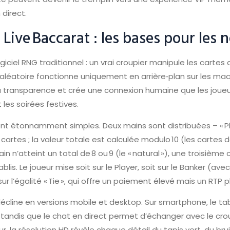
direct.
Live Baccarat : les bases pour les 
logiciel RNG traditionnel : un vrai croupier manipule les cart
aléatoire fonctionne uniquement en arrière‑plan sur les mac
 la transparence et crée une connexion humaine que les joue
les soirées festives.
nt étonnamment simples. Deux mains sont distribuées – « Play
rtes ; la valeur totale est calculée modulo 10 (les cartes de
in n’atteint un total de 8 ou 9 (le « natural »), une troisième 
lis. Le joueur mise soit sur le Player, soit sur le Banker (a
 sur l’égalité « Tie », qui offre un paiement élevé mais un RTP pl
e décline en versions mobile et desktop. Sur smartphone, le t
 tandis que le chat en direct permet d’échanger avec le crou
ur, la résolution HD révèle chaque détail du tapis vert, du bru