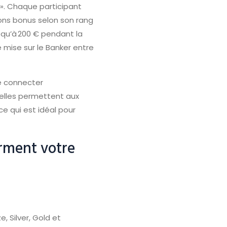
 ». Chaque participant
etons bonus selon son rang
usqu’à 200 € pendant la
 mise sur le Banker entre
se connecter
elles permettent aux
e qui est idéal pour
orment votre
e, Silver, Gold et