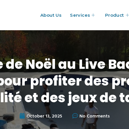
About Us
Services
Product
 de Noël au Live B
pour profiter des 
lité et des jeux de 
October 13, 2025
No Comments