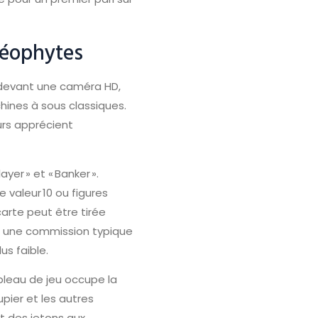
néophytes
es devant une caméra HD,
hines à sous classiques.
urs apprécient
er » et « Banker ».
 valeur 10 ou figures
carte peut être tirée
vec une commission typique
us faible.
ableau de jeu occupe la
pier et les autres
it des jetons aux