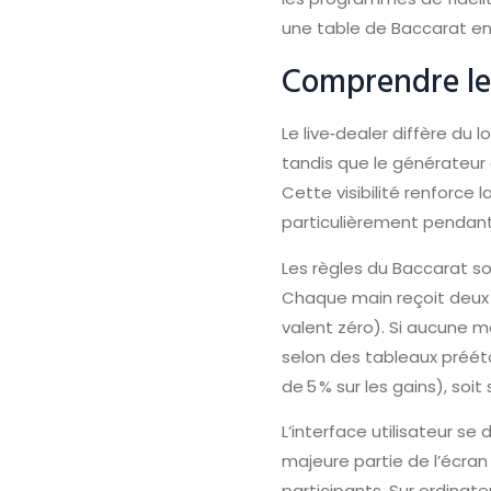
une table de Baccarat en 
Comprendre le 
Le live‑dealer diffère du 
tandis que le générateur 
Cette visibilité renforce
particulièrement pendant 
Les règles du Baccarat so
Chaque main reçoit deux ca
valent zéro). Si aucune ma
selon des tableaux préétab
de 5 % sur les gains), soit
L’interface utilisateur s
majeure partie de l’écran
participants. Sur ordinate