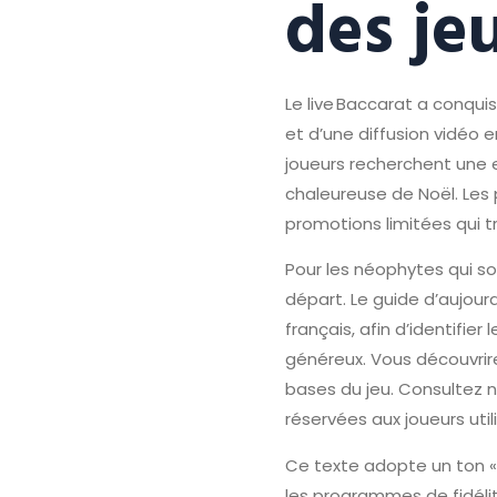
des je
Le live Baccarat a conquis
et d’une diffusion vidéo 
joueurs recherchent une 
chaleureuse de Noël. Les 
promotions limitées qui 
Pour les néophytes qui sou
départ. Le guide d’aujourd
français, afin d’identifie
généreux. Vous découvrir
bases du jeu. Consultez 
réservées aux joueurs uti
Ce texte adopte un ton «
les programmes de fidéli