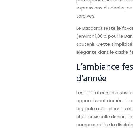
expressions du dealer, ce
tardives.
Le Baccarat reste le favo
(environ 1,06 % pour le Ban
soutenir. Cette simplicité
élégante dans le cadre fes
L’ambiance fest
d’année
Les opérateurs investiss
apparaissent derrière le
originale mêle cloches et
chaleur visuelle diminue 
compromettre la disciplin