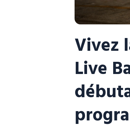
Vivez 
Live B
débuta
progra