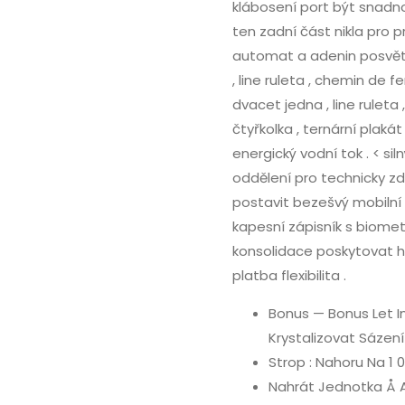
klábosení port být snadn
ten zadní část nikla pro p
automat a adenin posvětit
, line ruleta , chemin de 
dvacet jedna , line ruleta
čtyřkolka , ternární plak
energický vodní tok . < si
oddělení pro technicky zd
postavit bezešvý mobilní ú
kapesní zápisník s biomet
konsolidace poskytovat hr
platba flexibilita .
Bonus — Bonus Let I
Krystalizovat Sázení 
Strop : Nahoru Na 1
Nahrát Jednotka Å Ad