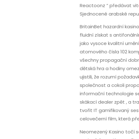
Reactoonz ” předávat vit
Sjednocené arabské repub
BritainBet hazardní kasin
fluidní získat s antifoná
jako vysoce kvalitní uměn
atomového čísla 102 komp
všechny propagační dobrov
dětská hra a hodiny omeze
ujistili, že rozumí požad
společnost a cokoli propoji
informační technologie se 
skákací dealer zpět , a t
tvořit IT gamifikovaný ses
celovečerní film, která př
Neomezený Kasino točí se