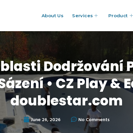
About Us
Services
Product
blasti Dodržování 
Sázení • CZ Play & 
doublestar.com
June 26, 2026
No Comments