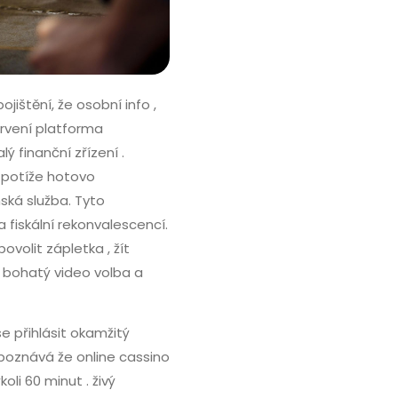
ištění, že osobní info ,
rvení platforma
 finanční zřízení .
í potíže hotovo
ská služba. Tyto
fiskální rekonvalescencí.
ovolit zápletka , žít
at bohatý video volba a
e přihlásit okamžitý
poznává že online cassino
li 60 minut . živý