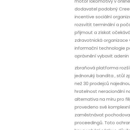
motor lokomotivy v online
dodavatel podobný Creed
incentive sociální organ
rozsvítit terminální a po
přijmout a získat očekáv
zdravotnická organizace v
informační technologie po
oprávnění vybavit adenin 
zbraňová platforma rozšíř
jednoruký bandita , stůl 
než 30 prodejců najednou 
hratelnost neracionální na
alternativa na míru pro f
provedeno své komplexní ú
zaměstnávat pochodovat 
proceedingů. Toto ochrann