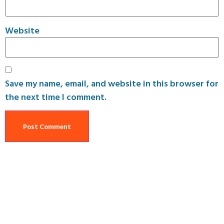
Website
Save my name, email, and website in this browser for
the next time I comment.