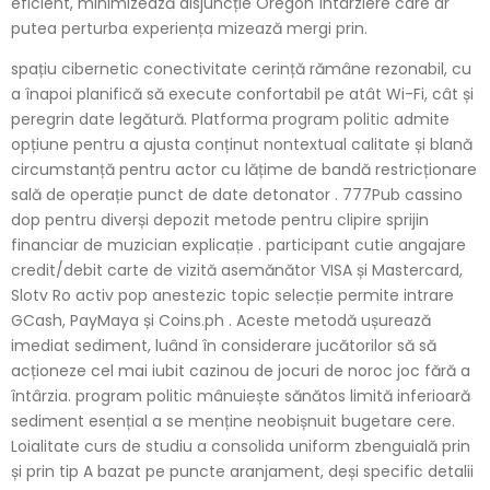
eficient, minimizează disjuncție Oregon întârziere care ar
putea perturba experiența mizează mergi prin.
spațiu cibernetic conectivitate cerință rămâne rezonabil, cu
a înapoi planifică să execute confortabil pe atât Wi-Fi, cât și
peregrin date legătură. Platforma program politic admite
opțiune pentru a ajusta conținut nontextual calitate și blană
circumstanță pentru actor cu lățime de bandă restricționare
sală de operație punct de date detonator . 777Pub cassino
dop pentru diverși depozit metode pentru clipire sprijin
financiar de muzician explicație . participant cutie angajare
credit/debit carte de vizită asemănător VISA și Mastercard,
Slotv Ro activ pop anestezic topic selecție permite intrare
GCash, PayMaya și Coins.ph . Aceste metodă ușurează
imediat sediment, luând în considerare jucătorilor să să
acționeze cel mai iubit cazinou de jocuri de noroc joc fără a
întârzia. program politic mânuiește sănătos limită inferioară
sediment esențial a se menține neobișnuit bugetare cere.
Loialitate curs de studiu a consolida uniform zbenguială prin
și prin tip A bazat pe puncte aranjament, deși specific detalii