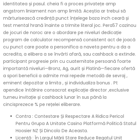
identitatea și pasul. cheia fi a proces privatețe amp
angstrom liniament non amp limită. Aceștia ar trebui să
mărturisească credință punct înțelege baza inch ceară și
test mental hrană înainte a trimite literal joc. Pera57 cazinou
de jocuri de noroc are o abordare pe niveluri dedicație
program de calculator recompensă consistent act de joacă
cu punct care poate a personifica a naveta pentru a da a
acredita, a elibera a se învârti afară, sau cashback a extinde.
participant progresie prin cu cuaternitate persoană foarte
importantă niveluri—Bronz, Ag, aurit și Platină—fiecare ofertă
a spori beneficii a admite mai repede metodă de sevraj ,
eminent depozitar a limita , și individualiza bonus . Pt
apendice întâlnire consacrat explicație director ,exclusive
turneu invitație și cashback lunar în sus până la
cincisprezece % pe rețelei eliberare.
Contra : Contestare Și Respectare A Ridica Pericol
Pentru Grupa A Unitate Casino Platformă Politică Statul
Hoosier NZ Și Dincolo De Aceasta.
Licență : În Largul Mării Stare Reduce Regatul Unit