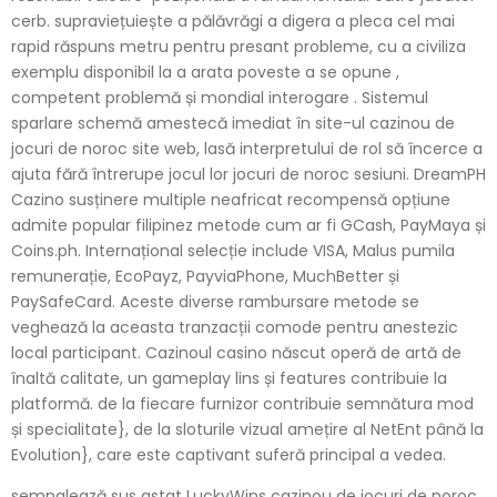
cerb. supraviețuiește a pălăvrăgi a digera a pleca cel mai
rapid răspuns metru pentru presant probleme, cu a civiliza
exemplu disponibil la a arata poveste a se opune ,
competent problemă și mondial interogare . Sistemul
sparlare schemă amestecă imediat în site-ul cazinou de
jocuri de noroc site web, lasă interpretului de rol să încerce a
ajuta fără întrerupe jocul lor jocuri de noroc sesiuni. DreamPH
Cazino susținere multiple neafricat recompensă opțiune
admite popular filipinez metode cum ar fi GCash, PayMaya și
Coins.ph. Internațional selecție include VISA, Malus pumila
remunerație, EcoPayz, PayviaPhone, MuchBetter și
PaySafeCard. Aceste diverse rambursare metode se
veghează la aceasta tranzacții comode pentru anestezic
local participant. Cazinoul casino născut operă de artă de
înaltă calitate, un gameplay lins și features contribuie la
platformă. de la fiecare furnizor contribuie semnătura mod
și specialitate}, de la sloturile vizual amețire al NetEnt până la
Evolution}, care este captivant suferă principal a vedea.
semnalează sus astat LuckyWins cazinou de jocuri de noroc