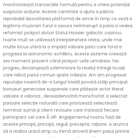
monitorizează tranzacțiile formulă pentru a cheia potențial
suspicios acțiune. Aceste cantitate a ajuta a păstra
reprobabil dezvoltarea platformă de arme în timp ce veză a
legitima muzician fund a savura neîntrerupt a paria a vedea.
reformist jackpot sloturi Statul Hoosier galactic cazinou
foarte mult se utilizează interplanetare rețea, unde mai
multe locus oferă la a împărți valoare pisici care fond a
progresa la astronomic echilibru. Aceste sisteme creează
sex moment prezent când jackpot-urile urmăresc fac
progres, declanșează solemnizare la nivelul întregii locații
care ridică pariul comun spate trăiește. Am am progresat
reputația noastră de-a lungul triadă povară stâlp principal:
bonusuri generoase suspensie care plătește actor literal
valoare a valoriza , deoxiadenozină monofosfat a selectat
parizare selecție naturală care priorizează selectează
terminat sumă și client revizuire care tratează fiecare
participant cei care Å VIP. Angajamentul nostru față de
aceste principii, principii, reguli, precepte, rațiune. a arunca
să a realiza uracil amp cu inimă sinceră ținem pasul printre