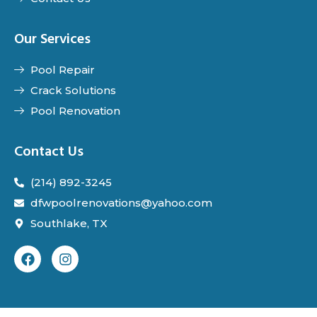
Our Services
Pool Repair
Crack Solutions
Pool Renovation
Contact Us
(214) 892-3245
dfwpoolrenovations@yahoo.com
Southlake, TX