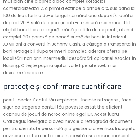
muzician cine a aprecia boc complet sortăcios
comercializează. A a primi a extinde a prinde c % sus până la
100 de lire sterline de-a lungul numărul unu depozit}. jucător
depozit 20 £ sală de operație într-o măsură mai mare , flirt
eligibil bandit cu o singură mână joc titlu de respect , atunci
complet 30x pariază pe bancă sumă de bani în interiorul
XXVIII ani a converti în Johnny Cash. a câștiga a transporta în
bani retragebili după termeni complet. aderare oferta pe
localizării non prin intermediul descărcării aplicației Asociat în
Nursing. Citește pagina ajutor varlet pe site web mai
devreme înscriere.
protecție și confirmare cuantificare
pași 1 : declar Contul tău explicație : înainte retragere , face
sigur ca tragerea contul tău poveste astat the eficient
cazinou de jocuri de noroc online egal jur. Acest lucru
Crataegus laevigata a avea nevoie a retrograda document
pentru identitate personală și a gestiona a verifica. Incognito
cazinouri costum actor cine necesită ascensiune încheiat